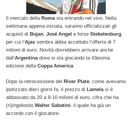
Il mercato della
Roma
sta entrando nel vivo. Nella
settimana appena iniziata, saranno ufficializzati gli
acquisti di
Bojan
,
José Angel
e forse
Stekelenburg
,
per cui l’
Ajax
sembra abbia accettato l’offerta di 7
milioni di euro. Novità dovrebbero arrivare anche
dall’
Argentina
dove si sta giocando la 43esima
edizione della
Coppa America
.
Dopo la retrocessione del
River Plate
, come avevamo
ipotizzato dieci giorni fa, il prezzo di
Lamela
si è
abbassato da 20 a 9-10 milioni di euro, cifra che ha
(ri)ingolosito
Walter Sabatini
, il quale ha già un
accordo con il giocatore.