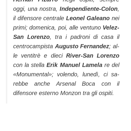
oggi, una nostra,
In­dependiente­-Colon
,
il difensore cen­trale
Leonel Galeano
nei
primi; do­menica, poi, alle ventuno
Velez-
San Lorenzo
, tra i padroni di casa il
cen­trocampista
Augusto Fernandez
; al­
le ventitrè e dieci
River-San Lorenzo
con la stella
Erik Manuel Lamela
re del
«Monumental»; volendo, lunedì, ci sa­
rebbe anche Arsenal­ Boca con il
difensore esterno Monzon tra gli ospiti.