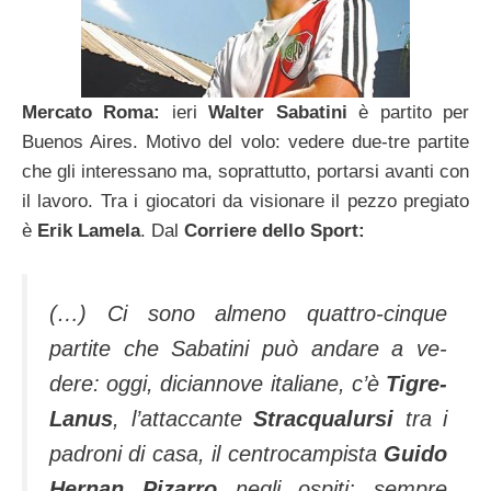
Mercato Roma:
ieri
Walter Sabatini
è partito per
Buenos Aires. Motivo del volo: vedere due-tre parti­te
che gli interessano ma, soprattutto, por­tarsi avanti con
il la­voro. Tra i giocatori da visionare il pezzo pregiato
è
Erik Lamela
. Dal
Corriere dello Sport:
(…) Ci sono almeno quattro-cinque
partite che Sabatini può andare a ve­
dere: oggi, diciannove italiane, c’è
Ti­gre-
Lanus
, l’attaccante
Stracqualur­si
tra i
padroni di casa, il centrocam­pista
Guido
Hernan Pizarro
negli ospiti; sempre