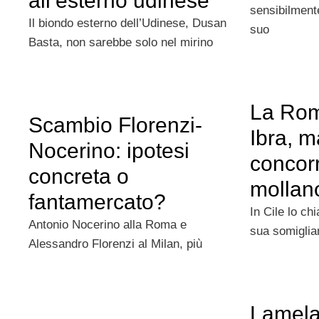
all’esterno udinese
sensibilmente
Il biondo esterno dell’Udinese, Dusan
suo
Basta, non sarebbe solo nel mirino
La Rom
Scambio Florenzi-
Ibra, m
Nocerino: ipotesi
concor
concreta o
mollan
fantamercato?
In Cile lo ch
Antonio Nocerino alla Roma e
sua somiglia
Alessandro Florenzi al Milan, più
Lamela: