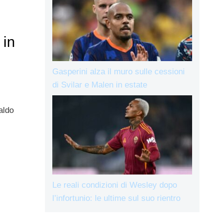
 in
Gasperini alza il muro sulle cessioni
di Svilar e Malen in estate
aldo
Le reali condizioni di Wesley dopo
l’infortunio: le ultime sul suo rientro