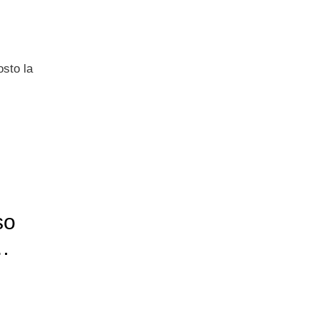
sto la
so
…