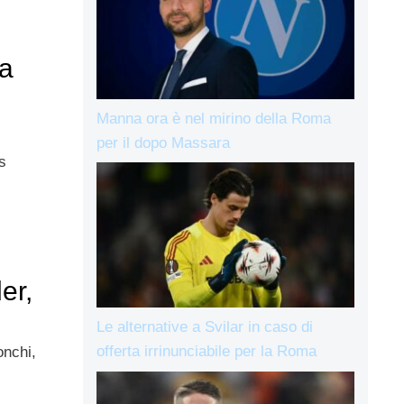
ta
Manna ora è nel mirino della Roma
per il dopo Massara
s
er,
Le alternative a Svilar in caso di
offerta irrinunciabile per la Roma
onchi,