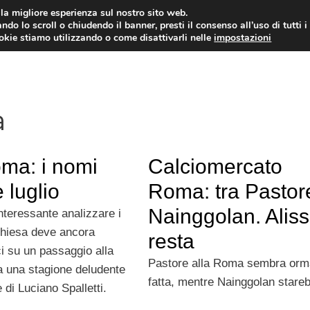
i la migliore esperienza sul nostro sito web.
ndo lo scroll o chiudendo il banner, presti il consenso all’uso di tutti i
TERVISTE
CALCIOMERCATO
CAMPIONATO SER
ookie stiamo utilizzando o come disattivarli nelle
impostazioni
a
Roma: i nomi
Calciomercato
 luglio
Roma: tra Pastor
Nainggolan. Alis
interessante analizzare i
Chiesa deve ancora
resta
ci su un passaggio alla
Pastore alla Roma sembra orm
a una stagione deludente
fatta, mentre Nainggolan stare
di Luciano Spalletti.