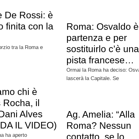
e De Rossi: è
 finita con la
Roma: Osvaldo è
?
partenza e per
sostituirlo c’è una
vorzio tra la Roma e
pista francese…
Ormai la Roma ha deciso: Osv
lascerà la Capitale. Se
amo chi è
 Rocha, il
Dani Alves
Ag. Amelia: “Alla
DA IL VIDEO)
Roma? Nessun
contatto, se lo
a ha aperto