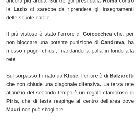
ancora più ardua. Sui tre gol presi dalla
Roma
contro
la
Lazio
ci sarebbe da riprendere gli insegnamenti
delle scuole calcio.
Il più vistoso è stato l’errore di
Goicoechea
che, per
non bloccare una potente punizione di
Candreva
, ha
messo i pugni chiusi, mandando la palla in fondo alla
rete.
Sul sorpasso firmato da
Klose
, l’errore è di
Balzaretti
che non chiude una diagonale difensiva. La terza rete
all’inizio del secondo tempo è un regalo clamoroso di
Piris
, che di testa respinge al centro dell’area dove
Mauri
non può sbagliare.