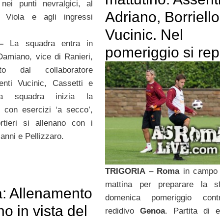
nei punti nevralgici, al
Adriano, Borriello
 Viola e agli ingressi
Vucinic. Nel
–
La squadra entra in
pomeriggio si rep
amiano, vice di Ranieri,
to dal collaboratore
enti Vucinic, Cassetti e
La squadra inizia la
 con esercizi ‘a secco’,
rtieri si allenano con i
anni e Pellizzaro.
TRIGORIA
–
Roma
in campo 
mattina per preparare la sf
a: Allenamento
domenica pomeriggio con
no in vista del
redidivo
Genoa
. Partita di 