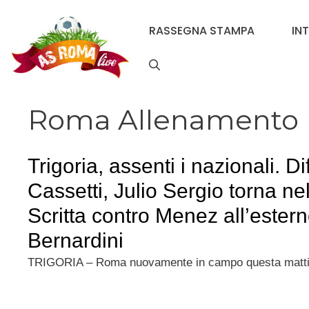
Vai
al
RASSEGNA STAMPA
IN
contenuto
Roma Allenamento
Trigoria, assenti i nazionali. D
Cassetti, Julio Sergio torna ne
Scritta contro Menez all’estern
Bernardini
TRIGORIA – Roma nuovamente in campo questa matti