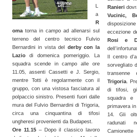
L
Ranieri
dovr
a
Vucinic, B
R
disposizio
oma
torna in campo ad allenarsi sul
eccezione de
terreno del centro tecnico Fulvio
Rosi e D
Bernardini in vista del
derby con la
dell’infortun
Lazio
di domenica pomeriggio. La
Il centro d’
squadra scende in campo alle ore
sorvegliato d
11.05, assenti Cassetti e J. Sergio,
transenne d
mentre Totti è regolarmente con il
Trigoria
. Pr
gruppo, con una vistosa fasciatura al
di tifosi, 
polpaccio sinistro. Presenti fuori dalle
squadra e 
mura del Fulvio Bernardini di Trigoria,
primavera in
circa una cinquantina di tifosi
14. Gli ol
ungheresi provenienti da Budapest.
radunati ne
Ore 11.15
– Dopo il classico lavoro
Camionette 