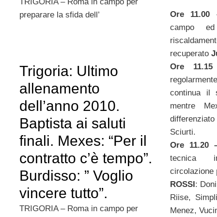
TRIGORIA – Roma in campo per
Ore 11.00
–
preparare la sfida dell’
campo ed
riscaldamen
recuperato
J
Ore 11.
Trigoria: Ultimo
regolarmente
allenamento
continua il
dell’anno 2010.
mentre Me
differenzia
Baptista ai saluti
Sciurti.
finali. Mexes: “Per il
Ore 11.20
contratto c’è tempo”.
tecnica i
circolazione 
Burdisso: ” Voglio
ROSSI
: Don
vincere tutto”.
Riise, Simpl
TRIGORIA – Roma in campo per
Menez, Vucini