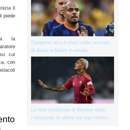
nizia il
i piede
ia la
Gasperini alza il muro sulle cessioni
paratore
di Svilar e Malen in estate
 su cui
ca, con
stacoli
Le reali condizioni di Wesley dopo
ento
l’infortunio: le ultime sul suo rientro
i