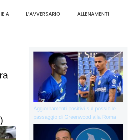
IE A
L’AVVERSARIO
ALLENAMENTI
ra
Aggiornamenti positivi sul possibile
passaggio di Greenwood alla Roma
)