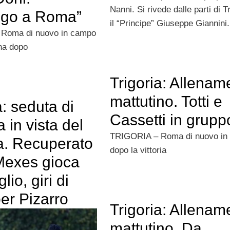
Nanni. Si rivede dalle parti di T
go a Roma”
il “Principe” Giuseppe Giannini.
Roma di nuovo in campo
na dopo
Trigoria: Allenam
mattutino. Totti e
a: seduta di
Cassetti in grupp
ra in vista del
TRIGORIA – Roma di nuovo in
. Recuperato
dopo la vittoria
Mexes gioca
glio, giri di
er Pizarro
Trigoria: Allenam
mattutino. Da