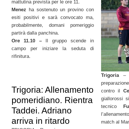
mattutina prevista per le ore 11.
Menez
ha sostenuto un provino con
esiti positivi e sarà convocato ma,
probabilmente, domani pomeriggio
partirà dalla panchina.
Ore 11.10 –
Il gruppo scende in
campo per iniziare la seduta di
rifinitura.
Trigoria
preparazion
Trigoria: Allenamento
contro il
Ce
pomeridiano. Rientra
giallorossi s
tecnico
Fu
Taddei. Adriano
l’allenamen
arriva in ritardo
match al Man