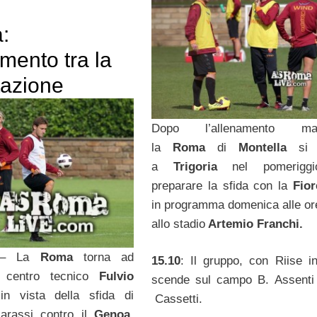
a:
amento tra la
tazione
Dopo l’allenamento matt
la
Roma
di
Montella
si 
a
Trigoria
nel pomerigg
preparare la sfida con la
Fior
in programma domenica alle or
allo stadio
Artemio Franchi.
– La
Roma
torna ad
15.10
: Il gruppo, con Riise in
l centro tecnico
Fulvio
scende sul campo B. Assenti 
i
in vista della sfida di
Cassetti.
arassi contro il
Genoa
.