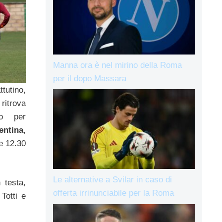
Manna ora è nel mirino della Roma
per il dopo Massara
utino,
ritrova
io per
entina
,
e 12.30
Le alternative a Svilar in caso di
 testa,
offerta irrinunciabile per la Roma
Totti e