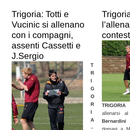
Trigoria: Totti e
Trigori
Vucinic si allenano
l’allen
con i compagni,
contes
assenti Cassetti e
J.Sergio
T
R
I
G
O
R
TRIGORIA
I
allenarsi a
A
Bernardin
–
domani a M