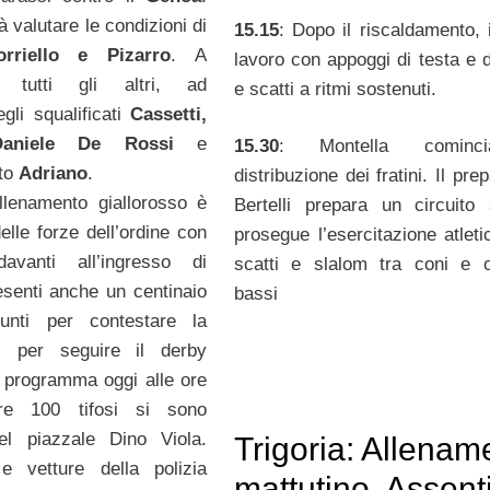
à valutare le condizioni di
15.15
: Dopo il riscaldamento, i
orriello e Pizarro
. A
lavoro con appoggi di testa e d
ne tutti gli altri, ad
e scatti a ritmi sostenuti.
gli squalificati
Cassetti,
aniele De Rossi
e
15.30
: Montella cominc
ato
Adriano
.
distribuzione dei fratini. Il pre
allenamento giallorosso è
Bertelli prepara un circuito
elle forze dell’ordine con
prosegue l’esercitazione atleti
avanti all’ingresso di
scatti e slalom tra coni e o
esenti anche un centinaio
bassi
giunti per contestare la
per seguire il derby
 programma oggi alle ore
tre 100 tifosi si sono
l piazzale Dino Viola.
Trigoria: Allenam
e vetture della polizia
mattutino. Assent