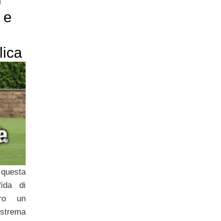
 e
lica
questa
ida di
tro un
estrema