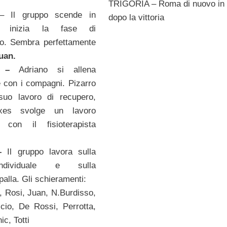
TRIGORIA – Roma di nuovo in
 Il gruppo scende in
dopo la vittoria
 inizia la fase di
to. Sembra perfettamente
uan
.
15 –
Adriano si allena
 con i compagni. Pizarro
 suo lavoro di recupero,
xes svolge un lavoro
to con il fisioterapista
 –
Il gruppo lavora sulla
ndividuale e sulla
palla. Gli schieramenti:
i, Rosi, Juan, N.Burdisso,
icio, De Rossi, Perrotta,
c, Totti