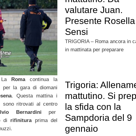
valutare Juan.
Presente Rosella
Sensi
TRIGORIA – Roma ancora in 
in mattinata per preparare
–
La
Roma
continua la
Trigoria: Allenam
e per la gara di diomani
mattutino. Si pre
sena
. Questa mattina i
i sono ritrovati al centro
la sfida con la
lvio Bernardini
per
Sampdoria del 9
to di
rifinitura
prima del
gennaio
uzzi.