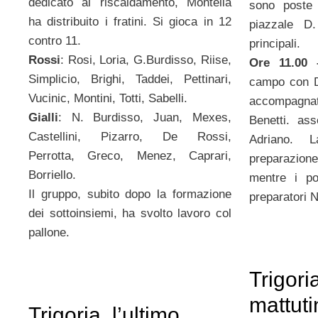
dedicato al riscaldamento, Montella
sono poste 
ha distribuito i fratini. Si gioca in 12
piazzale D.
contro 11.
principali.
Rossi
: Rosi, Loria, G.Burdisso, Riise,
Ore 11.00 
Simplicio, Brighi, Taddei, Pettinari,
campo con D
Vucinic, Montini, Totti, Sabelli.
accompagna
Gialli
: N. Burdisso, Juan, Mexes,
Benetti. ass
Castellini, Pizarro, De Rossi,
Adriano. 
Perrotta, Greco, Menez, Caprari,
preparazione
Borriello.
mentre i po
Il gruppo, subito dopo la formazione
preparatori N
dei sottoinsiemi, ha svolto lavoro col
pallone.
Trigori
mattuti
Trigoria, l’ultimo