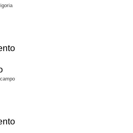
rigoria
ento
o
 campo
ento