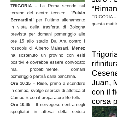
TRIGORIA
– La Roma scende sul
“Riman
terreno del centro tecnico ‘
Fulvio
TRIGORIA – 
Bernardini’
per l’ultimo allenamento
questa matti
in vista della trasferta di Bologna
prevista per domani pomeriggio alle
ore 15 allo stadio Dall’Ara contro i
rossoblu di Alberto Malesani.
Menez
Trigori
ha sostenuto un provino con esiti
rifinitu
positivi e dovrebbe essere convocato
ma, probabilmente, domani
Cesena
pomeriggio partirà dalla panchina.
Juan, 
Ore 10.35 –
Riise, primo a scendere
con il fi
in campo, svolge esercizi di atletica al
Campo B con il preparatore Bertelli.
corsa p
Ore 10.45
– Il norvegese rientra negli
spogliatoi in attesa della seduta