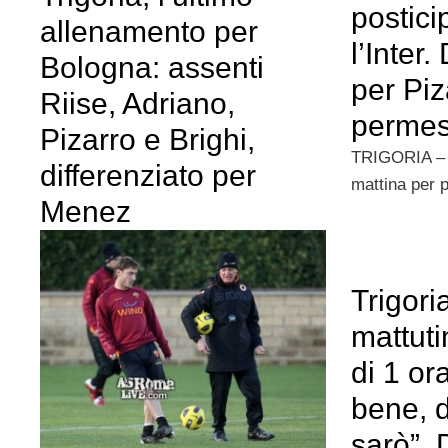
postici
allenamento per
l’Inter.
Bologna: assenti
per Piza
Riise, Adriano,
perme
Pizarro e Brighi,
TRIGORIA –
differenziato per
mattina per p
Menez
Trigori
mattuti
di 1 or
bene, 
sarò”. 