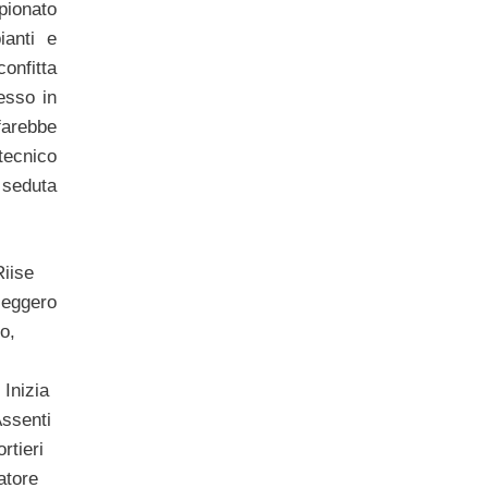
ionato
ianti e
nfitta
esso in
rebbe
ecnico
 seduta
iise
leggero
to,
 Inizia
Assenti
rtieri
atore