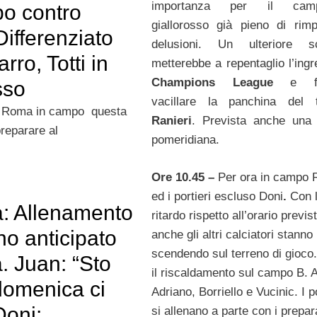
importanza per il camp
po contro
giallorosso già pieno di rimp
 Differenziato
delusioni. Un ulteriore sco
rro, Totti in
metterebbe a repentaglio l’ingr
Champions League
e fa
sso
vacillare la panchina del t
 Roma in campo questa
Ranieri
. Prevista anche una
reparare al
pomeridiana.
Ore 10.45 –
Per ora in campo R
ed i portieri escluso Doni
.
Con 
a: Allenamento
ritardo rispetto all’orario previs
no anticipato
anche gli altri calciatori stanno
scendendo sul terreno di gioco.
a. Juan: “Sto
il riscaldamento sul campo B. 
domenica ci
Adriano, Borriello e Vucinic. I po
Doni:
si allenano a parte con i prepar