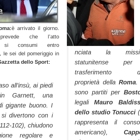
oma:
è arrivato il giorno.
prevede che l’atto
o si consumi entro
nciata la missi
 le sei del pomeriggio in
statunitense per
Gazzetta dello Sport:
trasferimento de
proprietà della
Roma
.
aso all’insù, ai piedi
sono partiti per
Bos
in Garnett, una
legali
Mauro Baldiss
di gigante buono. I
dello studio Tonucci
(
s
si divertono con i
rappresenta il conso
(112-102), chiudono
americano),
Cappe
gione regolare e