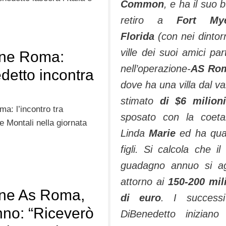
Common
, e ha il suo 
retiro a
Fort Mye
Florida
(con nei dintorn
ville dei suoi amici par
ne Roma:
nell’operazione-
AS Ro
detto incontra
dove ha una villa dal va
i
stimato
di $6 milion
a: l’incontro tra
sposato con la coet
e Montali nella giornata
Linda
Marie
ed ha qua
figli. Si calcola che il
guadagno annuo si ag
attorno ai
150-200 mil
ne As Roma,
di euro
. I successi
no: “Riceverò
DiBenedetto iniziano