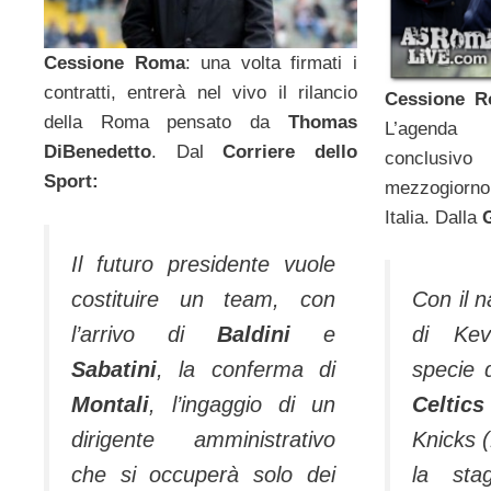
Cessione Roma
: una volta firmati i
contratti, entrerà nel vivo il rilancio
Cessione R
della Roma pen­sato da
Thomas
L’agenda 
DiBene­detto
. Dal
Corriere dello
conclusiv
Sport:
mezzogiorno,
Italia. Dalla
Il futuro presidente vuole
costituire un team, con
Con il n
l’arrivo di
Baldini
e
di Kev
Sabatini
, la conferma di
specie 
Montali
, l’ingaggio di un
Celtic
dirigente amministrativo
Knicks 
che si occuperà solo dei
la sta