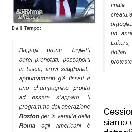
final
creatu
orgogli
Da
Il Tempo:
un anno
Lakers,
Bagagli pronti, biglietti
dolla
aerei prenotati, passaporti
protest
in tasca, arrivi scaglionati,
appuntamenti già fissati e
uno champagnino pronto
ad essere stappato. Il
programma dell’operazione
Cessio
Boston
per la vendita della
siamo 
Roma
agli americani è