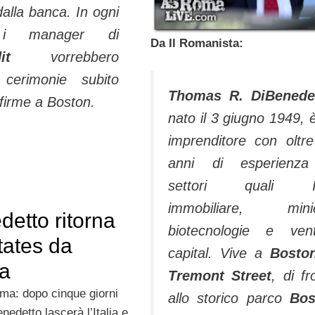
dalla banca. In ogni
i manager di
Da Il Romanista:
redit
vorrebbero
 cerimonie subito
Thomas R. DiBenede
firme a Boston.
nato il 3 giugno 1949, 
imprenditore con oltr
anni di esperienza
settori quali I
immobiliare, minie
etto ritorna
biotecnologie e ven
tates da
capital. Vive a
Boston
a
Tremont Street
, di fr
a: dopo cinque giorni
allo storico parco
Bos
edetto lascerà l’Italia e