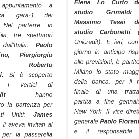
Elena Lo Curto de
 appuntamento a
studio Grimald
ica, gara-1 dei
Massimo Tesei de
. Nel parterre, in
studio Carbonetti
(
ila, tre spettatori
Unicredit). E ieri, co
dall’Italia:
Paolo
giorno in anticipo risp
tino, Piergiorgio
alle previsioni, è partit
so, Roberto
Milano lo stato magg
i
. Si è scoperto
della banca, per il 
é i vertici di
finale di una tratta
Credit
hanno
partita a fine genna
ato la partenza per
New York. Il vice diret
ati Uniti:
James
generale
Paolo Fioren
a
li aveva invitati al
e il responsabile 
per la passerella