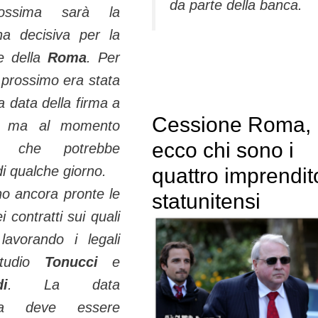
da parte della banca.
ossima sarà la
na decisiva per la
e della
Roma
. Per
 prossimo era stata
la data della firma a
Cessione Roma,
, ma al momento
ecco chi sono i
a che potrebbe
 di qualche giorno.
quattro imprendit
o ancora pronte le
statunitensi
i contratti sui quali
lavorando i legali
studio
Tonucci
e
di
. La data
tiva deve essere