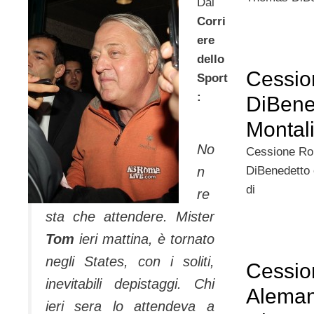
Dal
Corri
ere
dello
Cessio
Sport
:
DiBene
Montal
No
Cessione Rom
DiBenedetto 
n
di
re
sta che attendere. Mister
Tom
ieri mattina, è tornato
negli States, con i soliti,
Cessio
inevitabili depistaggi. Chi
Aleman
ieri sera lo attendeva a