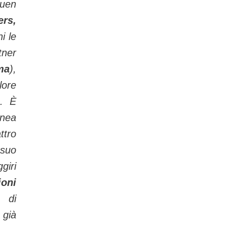
buen
rs,
i le
tner
ma
),
lore
i
. È
anea
ttro
 suo
giri
ioni
 di
 già