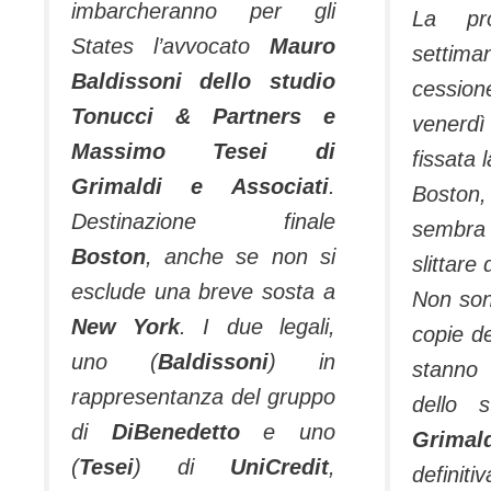
imbarcheranno per gli
La pr
States l’avvocato
Mauro
settima
Baldissoni dello studio
cession
Tonucci & Partners e
venerdì
Massimo Tesei di
fissata 
Grimaldi e Associati
.
Boston
Destinazione finale
sembr
Boston
, anche se non si
slittare
esclude una breve sosta a
Non son
New York
. I due legali,
copie de
uno (
Baldissoni
) in
stanno 
rappresentanza del gruppo
dello 
di
DiBenedetto
e uno
Grimal
(
Tesei
) di
UniCredit
,
defini