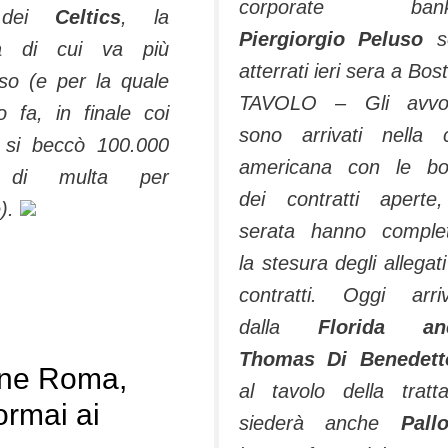
corporate bank
e dei
Celtics
, la
Piergiorgio Peluso
s
ra di cui va più
atterrati ieri sera a Bos
oso (e per la quale
TAVOLO – Gli avvoc
 fa, in finale coi
sono arrivati nella c
 si beccò 100.000
americana con le bo
ri di multa per
dei contratti aperte
e).
serata hanno comple
la stesura degli allegati
contratti. Oggi arri
dalla
Florida an
Thomas Di Benedett
ne Roma,
al tavolo della tratta
ormai ai
siederà anche
Pallo