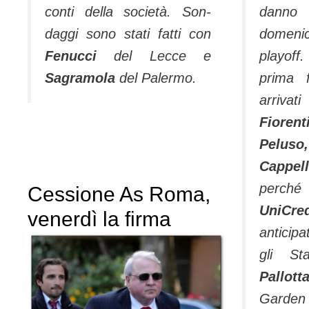
conti della società. Son­
danno
daggi sono stati fatti con
domen
Fenucci
del Lecce e
playoff
Sagra­mola
del Palermo.
prima f
arrivati 
Fioren
Pelu
Cappell
perch
Cessione As Roma,
Uni
venerdì la firma
anticip
gli St
Pallott
Garden 