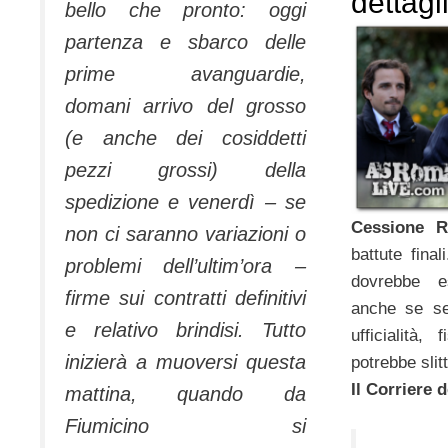
dettagl
bello che pronto: oggi
partenza e sbarco delle
prime avanguardie,
domani arrivo del grosso
(e anche dei cosiddetti
pezzi grossi) della
spedizione e venerdì – se
Cessione 
non ci saranno variazioni o
battute fina
problemi dell’ultim’ora –
dovrebbe e
firme sui contratti definitivi
anche se se
e relativo brindisi. Tutto
ufficialità,
inizierà a muoversi questa
potrebbe slit
Il Corriere 
mattina, quando da
Fiumicino si