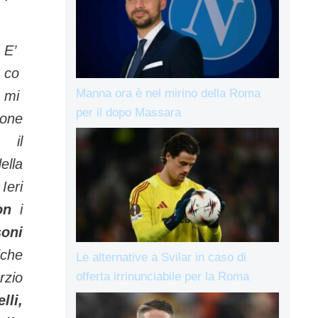
E’
co
Manna ora è nel mirino della Roma
mi
per il dopo Massara
one
 il
lla
 Ieri
ton
i
oni
che
Le alternative a Svilar in caso di
rzio
offerta irrinunciabile per la Roma
lli,