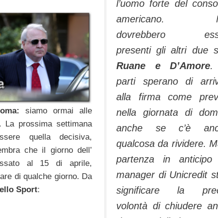
i
l’uomo forte del conso
americano. N
dovrebbero ess
presenti gli altri due s
Ruane e D’Amore
.
parti sperano di arri
alla firma come prev
Roma:
siamo ormai alle
nella giornata di dom
li. La prossima settimana
anche se c’è anc
ssere quella decisiva,
qualcosa da rividere. M
mbra che il giorno dell’
partenza in anticipo
 fissato al 15 di aprile,
manager di Unicredit s
tare di qualche giorno. Da
significare la prec
dello Sport
:
volontà di chiudere a