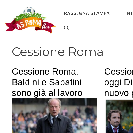
Vai
al
RASSEGNA STAMPA
IN
contenuto
Cessione Roma
Cessione Roma,
Cessio
Baldini e Sabatini
oggi D
sono già al lavoro
nuovo 