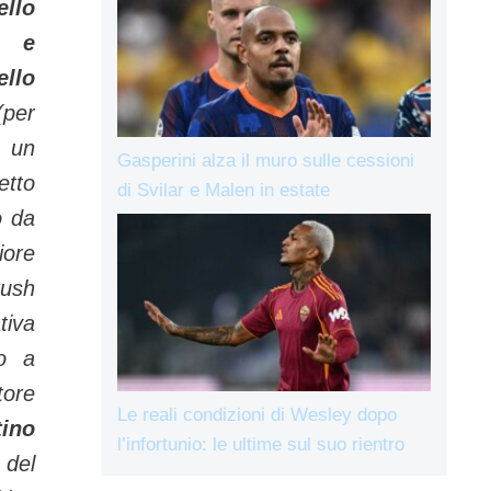
llo
i e
llo
per
n un
Gasperini alza il muro sulle cessioni
etto
di Svilar e Malen in estate
o da
iore
rush
tiva
io a
tore
Le reali condizioni di Wesley dopo
tino
l’infortunio: le ultime sul suo rientro
del