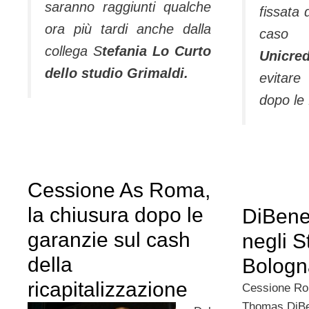
saranno raggiunti qualche
fissata 
ora più tardi anche dalla
caso 
collega S
tefania Lo Curto
Unic
dello studio Grimaldi.
evitare
dopo le 
Cessione As Roma,
la chiusura dopo le
DiBened
garanzie sul cash
negli S
della
Bologn
ricapitalizzazione
Cessione Rom
Thomas DiBen