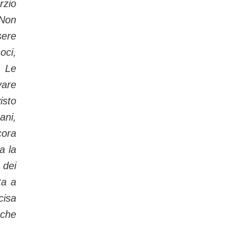
rzio
on
ere
oci,
 Le
vare
isto
ani,
ora
a la
 dei
ta a
isa
nche