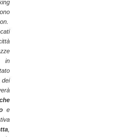
ing
ono
ton.
ati
ittà
zze
, in
tato
 dei
verà
che
o
e
tiva
tta
,