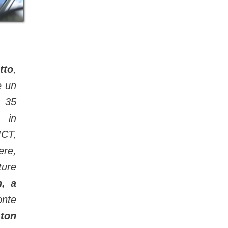
tto
,
è un
e 35
 in
CT,
re,
ture
, a
onte
ton