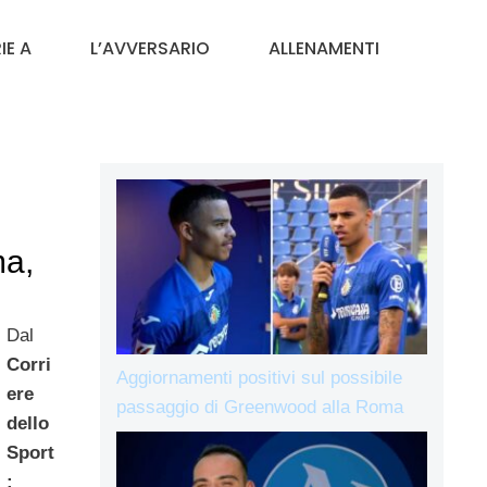
IE A
L’AVVERSARIO
ALLENAMENTI
a,
Dal
Corri
Aggiornamenti positivi sul possibile
ere
passaggio di Greenwood alla Roma
dello
Sport
: