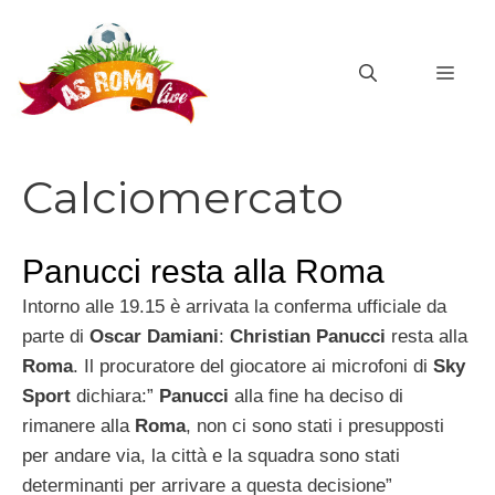
Vai
al
MEN
contenuto
Calciomercato
Panucci resta alla Roma
Intorno alle 19.15 è arrivata la conferma ufficiale da
parte di
Oscar Damiani
:
Christian Panucci
resta alla
Roma
. Il procuratore del giocatore ai microfoni di
Sky
Sport
dichiara:”
Panucci
alla fine ha deciso di
rimanere alla
Roma
, non ci sono stati i presupposti
per andare via, la città e la squadra sono stati
determinanti per arrivare a questa decisione”