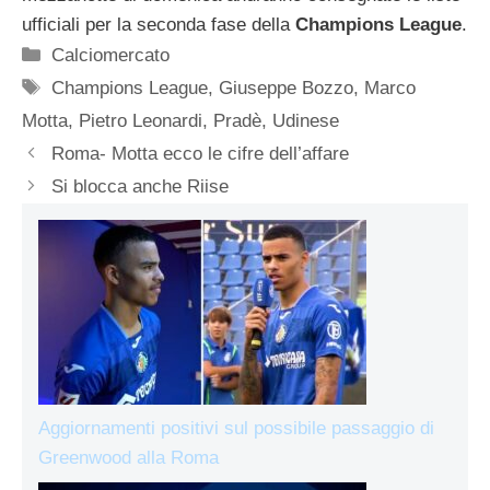
ufficiali per la seconda fase della
Champions League
.
Categorie
Calciomercato
Tag
Champions League
,
Giuseppe Bozzo
,
Marco
Motta
,
Pietro Leonardi
,
Pradè
,
Udinese
Roma- Motta ecco le cifre dell’affare
Si blocca anche Riise
Aggiornamenti positivi sul possibile passaggio di
Greenwood alla Roma