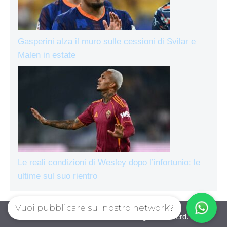
Gasperini alza il muro sulle cessioni di Svilar e
Malen in estate
Le reali condizioni di Wesley dopo l’infortunio: le
ultime sul suo rientro
Vuoi pubblicare sul nostro network?
AsRomaLive.com © 2026. All right reserverd.