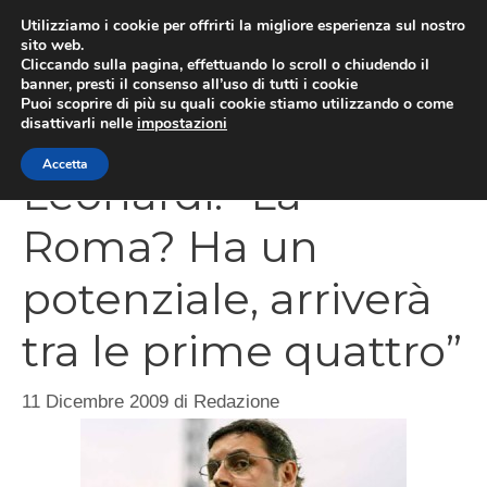
Vai
Utilizziamo i cookie per offrirti la migliore esperienza sul nostro
al
sito web.
Cliccando sulla pagina, effettuando lo scroll o chiudendo il
MEN
contenuto
banner, presti il consenso all’uso di tutti i cookie
Puoi scoprire di più su quali cookie stiamo utilizzando o come
disattivarli nelle
impostazioni
Accetta
Leonardi: “La
Roma? Ha un
potenziale, arriverà
tra le prime quattro”
11 Dicembre 2009
di
Redazione