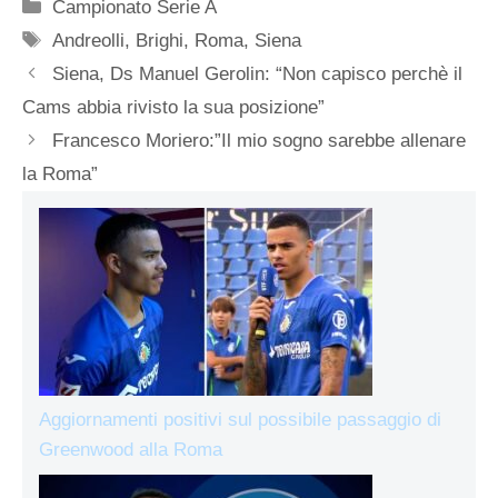
Categorie
Campionato Serie A
Tag
Andreolli
,
Brighi
,
Roma
,
Siena
Siena, Ds Manuel Gerolin: “Non capisco perchè il
Cams abbia rivisto la sua posizione”
Francesco Moriero:”Il mio sogno sarebbe allenare
la Roma”
Aggiornamenti positivi sul possibile passaggio di
Greenwood alla Roma