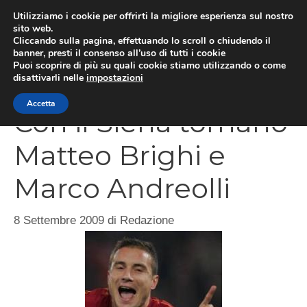
Vai
Utilizziamo i cookie per offrirti la migliore esperienza sul nostro
al
sito web.
Cliccando sulla pagina, effettuando lo scroll o chiudendo il
MEN
contenuto
banner, presti il consenso all’uso di tutti i cookie
Puoi scoprire di più su quali cookie stiamo utilizzando o come
disattivarli nelle
impostazioni
Accetta
Con il Siena tornano
Matteo Brighi e
Marco Andreolli
8 Settembre 2009
di
Redazione