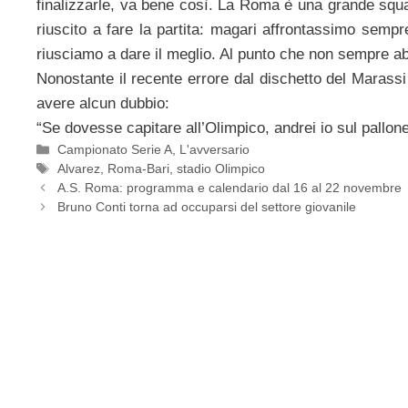
finalizzarle, va bene così. La Roma è una grande squa
riuscito a fare la partita: magari affrontassimo sempr
riusciamo a dare il meglio. Al punto che non sempre 
Nonostante il recente errore dal dischetto del Marass
avere alcun dubbio:
“Se dovesse capitare all’Olimpico, andrei io sul pallone p
Categorie
Campionato Serie A
,
L'avversario
Tag
Alvarez
,
Roma-Bari
,
stadio Olimpico
A.S. Roma: programma e calendario dal 16 al 22 novembre
Bruno Conti torna ad occuparsi del settore giovanile