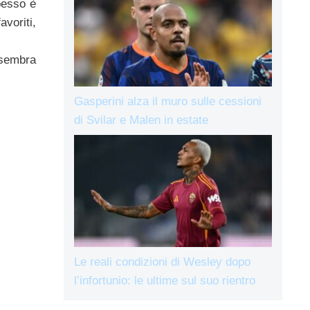
pesso è
voriti,
sembra
Gasperini alza il muro sulle cessioni
di Svilar e Malen in estate
Le reali condizioni di Wesley dopo
l’infortunio: le ultime sul suo rientro