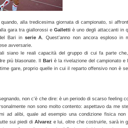
quando, alla tredicesima giornata di campionato, si affron
lla gara tra giallorossi e
Galletti
è uno degli attaccanti in q
 del Bari in
serie A
. Quest’anno non ancora esploso in 
fese avversarie.
i siano le reali capacità del gruppo di cui fa parte che,
re più blasonate. Il
Bari
è la rivelazione del campionato e 
time gare, proprio quelle in cui il reparto offensivo non è s
egnando, non c’è che dire: è un periodo di scarso feeling co
ersonalmente non sono molto contento: aspettavo da me st
mi ad alibi, quale ad esempio una condizione fisica non
utte sui piedi di
Alvarez
e lui, oltre che costruirle, sarà in 