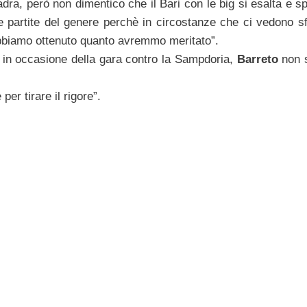
dra, però non dimentico che il Bari con le big si esalta e s
e partite del genere perchè in circostanze che ci vedono sfa
abbiamo ottenuto quanto avremmo meritato”.
i in occasione della gara contro la Sampdoria,
Barreto
non 
er tirare il rigore”.