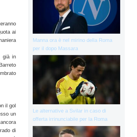
teranno
uota ai
maniera
Manna ora è nel mirino della Roma
per il dopo Massara
 già in
Barreto
embrato
n il gol
Le alternative a Svilar in caso di
esso un
offerta irrinunciabile per la Roma
 ancora
grado di