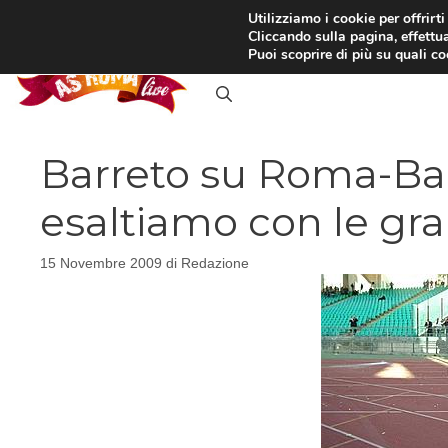
Vai
Utilizziamo i cookie per offrirt
Cliccando sulla pagina, effettua
al
RASSEGNA STAMPA
IN
Puoi scoprire di più su quali c
contenuto
Barreto su Roma-Bari:
esaltiamo con le gr
15 Novembre 2009
di
Redazione