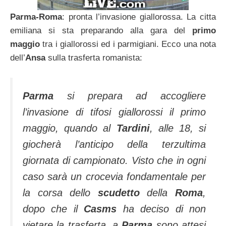
Parma-Roma
: pronta l’invasione giallorossa. La citta
emiliana si sta preparando alla gara del
primo
maggio
tra i giallorossi ed i parmigiani. Ecco una nota
dell’
Ansa
sulla trasferta romanista:
Parma
si prepara ad accogliere
l’invasione di tifosi giallorossi il primo
maggio, quando al
Tardini
, alle 18, si
giocherà l’anticipo della terzultima
giornata di campionato. Visto che in ogni
caso sarà un crocevia fondamentale per
la corsa dello
scudetto
della
Roma
,
dopo che il
Casms
ha deciso di non
vietare la trasferta, a
Parma
sono attesi