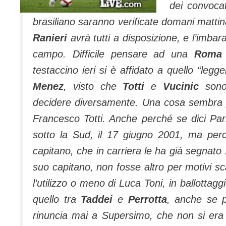
dei convocat
brasiliano saranno verificate domani mattin
Ranieri
avrà tutti a disposizione, e l’imbar
campo. Difficile pensare ad una
Roma
testaccino ieri si è affidato a quello “leg
Menez
, visto che
Totti
e
Vucinic
sono 
decidere diversamente.
Una cosa sembra p
Francesco Totti. Anche perché se dici Parm
sotto la Sud, il 17 giugno 2001, ma per
capitano, che in carriera le ha già segnato
suo capitano, non fosse altro per motivi sc
l’utilizzo o meno di Luca Toni, in ballotta
quello tra
Taddei
e
Perrotta
, anche se p
rinuncia mai a Supersimo, che non si era 