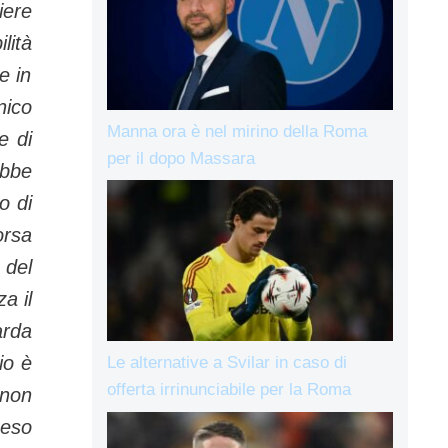
iere
lità
e in
nico
Manna ora è nel mirino della Roma
e di
per il dopo Massara
ebbe
o di
orsa
 del
a il
arda
io è
Le alternative a Svilar in caso di
offerta irrinunciabile per la Roma
 non
ceso