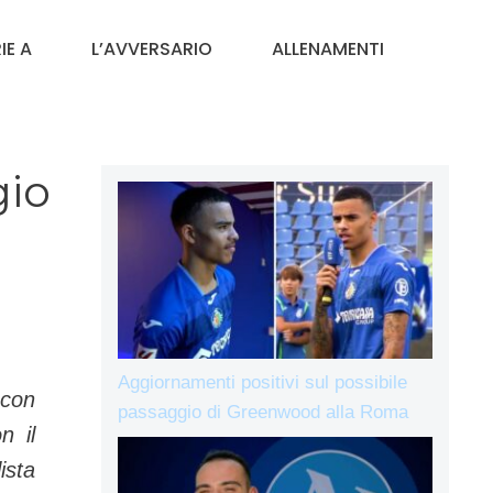
IE A
L’AVVERSARIO
ALLENAMENTI
gio
Aggiornamenti positivi sul possibile
 con
passaggio di Greenwood alla Roma
n il
ista