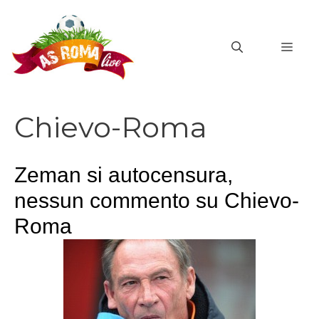
Vai
al
MEN
contenuto
Chievo-Roma
Zeman si autocensura,
nessun commento su Chievo-
Roma