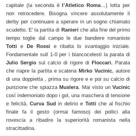
capitale (la seconda è
l’Atletico Roma
…) lotta per
non retrocedere. Bisogna vincere assolutamente il
derby per continuare a sperare in un sogno chiamato
scudetto. E’ la partita di
Ranieri
che alla fine del primo
tempo toglie dal campo le due bandiere romaniste
Totti
e
De Rossi
e ribalta lo svantaggio iniziale.
Fondamentale sull 1-0 per i biancocelesti la parata di
Julio Sergio
sul calcio di rigore di
Floccari.
Parata
che riapre la partita e scatena
Mirko Vucinic
, autore
di una doppietta , prima su rigore e e poi su calcio di
punizione che spiazza
Muslera
. Mai visto un
Vucinic
così indemoniato dopo i gol, una maschera di tensione
e felicità.
Curva Sud
in delirio e
Totti
che al fischio
finale fa il gesto (ormai famoso) dei pollici alla
rovescia a ribadire la superiorità romanista nella
stracittadina.