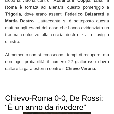
Dopo la vittoria contro l’
Atalanta
in
Coppa Italia
, la
Roma
è tornata ad allenarsi questo pomeriggio a
Trigoria
, dove erano assenti
Federico Balzaretti
e
Mattia Destro
. L’attaccante si è sottoposto questa
mattina agli esami del caso che hanno evidenziato un
trauma contusivo alla coscia destra e alla caviglia
sinistra.
Al momento non si conoscono i tempi di recupero, ma
con ogni probabilità il numero 22 giallorosso dovrà
saltare la gara esterna contro il
Chievo Verona
.
Chievo-Roma 0-0, De Rossi:
“È un anno da rivedere”