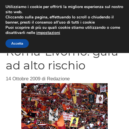
Vai
Utilizziamo i cookie per offrirti la migliore esperienza sul nostro
al
sito web.
Cliccando sulla pagina, effettuando lo scroll o chiudendo il
MEN
contenuto
banner, presti il consenso all’uso di tutti i cookie
Puoi scoprire di più su quali cookie stiamo utilizzando o come
disattivarli nelle
impostazioni
Accetta
Roma-Livorno: gara
ad alto rischio
14 Ottobre 2009
di
Redazione