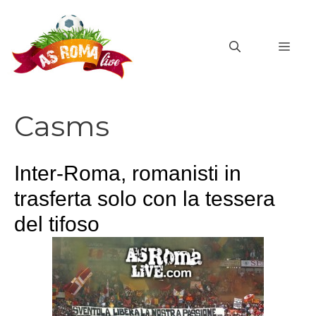
Vai
al
MEN
contenuto
Casms
Inter-Roma, romanisti in
trasferta solo con la tessera
del tifoso