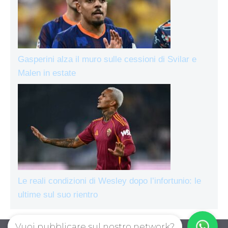
Gasperini alza il muro sulle cessioni di Svilar e
Malen in estate
Le reali condizioni di Wesley dopo l’infortunio: le
ultime sul suo rientro
Vuoi pubblicare sul nostro network?