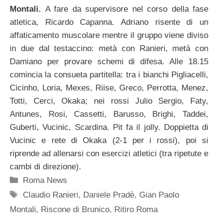
Montali.
A fare da supervisore nel corso della fase
atletica, Ricardo Capanna. Adriano risente di un
affaticamento muscolare mentre il gruppo viene diviso
in due dal testaccino: metà con Ranieri, metà con
Damiano per provare schemi di difesa. Alle 18.15
comincia la consueta partitella: tra i bianchi Pigliacelli,
Cicinho, Loria, Mexes, Riise, Greco, Perrotta, Menez,
Totti, Cerci, Okaka; nei rossi Julio Sergio, Faty,
Antunes, Rosi, Cassetti, Barusso, Brighi, Taddei,
Guberti, Vucinic, Scardina. Pit fa il jolly. Doppietta di
Vucinic e rete di Okaka (2-1 per i rossi), poi si
riprende ad allenarsi con esercizi atletici (tra ripetute e
cambi di direzione).
Categorie
Roma News
Tag
Claudio Ranieri
,
Daniele Pradè
,
Gian Paolo
Montali
,
Riscone di Brunico
,
Ritiro Roma