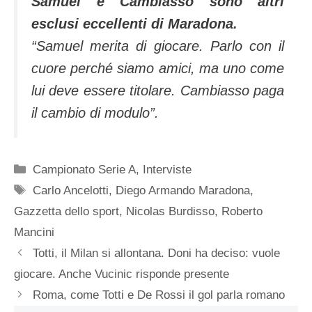
Samuel e Cambiasso sono altri
esclusi eccellenti di Maradona.
“Samuel merita di giocare. Parlo con il
cuore perché siamo amici, ma uno come
lui deve essere titolare. Cambiasso paga
il cambio di modulo”.
Categorie
Campionato Serie A
,
Interviste
Tag
Carlo Ancelotti
,
Diego Armando Maradona
,
Gazzetta dello sport
,
Nicolas Burdisso
,
Roberto
Mancini
Totti, il Milan si allontana. Doni ha deciso: vuole
giocare. Anche Vucinic risponde presente
Roma, come Totti e De Rossi il gol parla romano