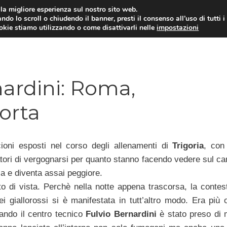
i la migliore esperienza sul nostro sito web.
ndo lo scroll o chiudendo il banner, presti il consenso all’uso di tutti i
TERVISTE
CALCIOMERCATO
CAMPIONATO SER
ookie stiamo utilizzando o come disattivarli nelle
impostazioni
ardini: Roma,
orta
cioni esposti nel corso degli allenamenti di
Trigoria
, con 
iatori di vergognarsi per quanto stanno facendo vedere sul c
a e diventa assai peggiore.
to di vista. Perchè nella notte appena trascorsa, la contes
dei giallorossi si è manifestata in tutt’altro modo. Era più
ndo il centro tecnico
Fulvio Bernardini
è stato preso di 