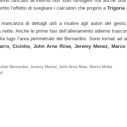
hanno lanciato all’interno non solo fumogeni ma anche un
tito l’effetto di svegliare i calciatori che proprio a
Trigoria
 mancanza di dettagli utili a risalire agli autori del gesto
a notte. Anche le prime fasi dell’allenamento odierno trasco
lia lugo l’area perimetrale del Bernardini. Sono tornati ad a
arro, Cicinho, John Arne Riise, Jeremy Menez, Marco
ulvio Bernardini
,
Jeremy Menez
,
John Arne Riise
,
Marco Motta
ù!