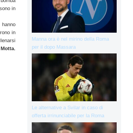
a bomba
sono in
, hanno
rrono in
Manna ora è nel mirino della Roma
llenarsi
per il dopo Massara
 Motta.
Le alternative a Svilar in caso di
offerta irrinunciabile per la Roma