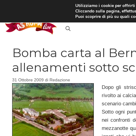
Vai
Utilizziamo i cookie per offrirt
Cliccando sulla pagina, effettua
al
RASSEGNA STAMPA
IN
Puoi scoprire di più su quali c
contenuto
Bomba carta al Bern
allenamenti sotto sc
31 Ottobre 2009
di
Redazione
Dopo gli stris
rivolto ai calc
scenario cambi
Sotto ogni pun
nei confronti 
mezzanotte qua