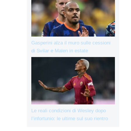
Gasperini alza il muro sulle cessioni
di Svilar e Malen in estate
Le reali condizioni di Wesley dopo
l’infortunio: le ultime sul suo rientro