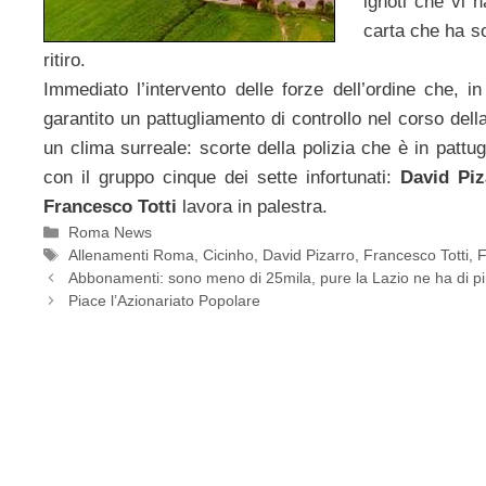
ignoti che vi 
carta che ha sor
ritiro.
Immediato l’intervento delle forze dell’ordine che, in
garantito un pattugliamento di controllo nel corso dell
un clima surreale: scorte della polizia che è in pattug
con il gruppo cinque dei sette infortunati:
David Piz
Francesco Totti
lavora in palestra.
Categorie
Roma News
Tag
Allenamenti Roma
,
Cicinho
,
David Pizarro
,
Francesco Totti
,
F
Abbonamenti: sono meno di 25mila, pure la Lazio ne ha di pi
Piace l’Azionariato Popolare