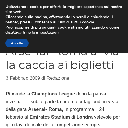
Vai
Utilizziamo i cookie per offrirti la migliore esperienza sul nostro
al
sito web.
Cliccando sulla pagina, effettuando lo scroll o chiudendo il
MEN
contenuto
banner, presti il consenso all’uso di tutti i cookie
Puoi scoprire di più su quali cookie stiamo utilizzando o come
disattivarli nelle
impostazioni
Accetta
Arsenal-Roma al via
la caccia ai biglietti
3 Febbraio 2009
di
Redazione
Riprende la
Champions League
dopo la pausa
invernale e subito parte la ricerca ai tagliandi in vista
della gara
Arsenal- Roma,
in programma il 24
febbraio al
Emirates Stadium
di
Londra
valevole per
gli ottavi di finale della competizione europea.