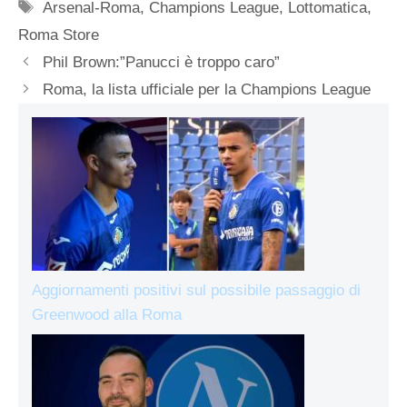
Tag
Arsenal-Roma
,
Champions League
,
Lottomatica
,
Roma Store
Phil Brown:”Panucci è troppo caro”
Roma, la lista ufficiale per la Champions League
Aggiornamenti positivi sul possibile passaggio di
Greenwood alla Roma