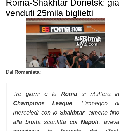
Roma-Shakhtar Donetsk: già
venduti 25mila biglietti
Dal
Romanista
:
Tre giorni e la
Roma
si ritufferà in
Champions League
. L’impegno di
mercoledì con lo
Shakhtar
, almeno fino
alla brutta sconfitta col
Napoli
, aveva