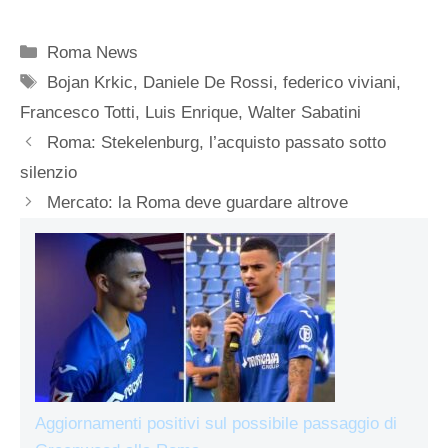
Categorie
Roma News
Tag
Bojan Krkic
,
Daniele De Rossi
,
federico viviani
,
Francesco Totti
,
Luis Enrique
,
Walter Sabatini
Roma: Stekelenburg, l’acquisto passato sotto
silenzio
Mercato: la Roma deve guardare altrove
Aggiornamenti positivi sul possibile passaggio di