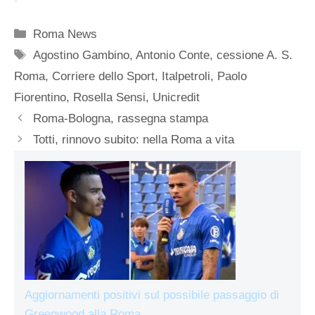
Categorie
Roma News
Tag
Agostino Gambino
,
Antonio Conte
,
cessione A. S.
Roma
,
Corriere dello Sport
,
Italpetroli
,
Paolo
Fiorentino
,
Rosella Sensi
,
Unicredit
Roma-Bologna, rassegna stampa
Totti, rinnovo subito: nella Roma a vita
Aggiornamenti positivi sul possibile passaggio di
Greenwood alla Roma