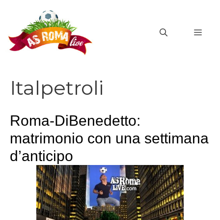
Vai
al
MEN
contenuto
Italpetroli
Roma-DiBenedetto:
matrimonio con una settimana
d’anticipo