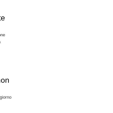
te
one
a
non
 giorno