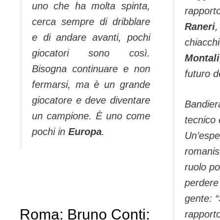
uno che ha molta spinta,
rapport
cerca sempre di dribblare
Raneri
,
e di andare avanti, pochi
chiacch
giocatori sono così.
Montali
Bisogna continuare e non
futuro d
fermarsi, ma è un grande
giocatore e deve diventare
Bandier
un campione. È uno come
tecnico 
pochi in
Europa
.
Un’espe
romanist
ruolo po
perdere 
gente:
“
Roma: Bruno Conti:
rapporto