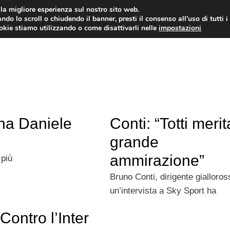
i la migliore esperienza sul nostro sito web.
ndo lo scroll o chiudendo il banner, presti il consenso all’uso di tutti i
TERVISTE
CALCIOMERCATO
CAMPIONATO SER
ookie stiamo utilizzando o come disattivarli nelle
impostazioni
rna Daniele
Conti: “Totti merit
grande
ammirazione”
 più
Bruno Conti, dirigente gialloros
un’intervista a Sky Sport ha
“Contro l’Inter