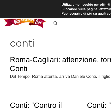
Vai
Utilizziamo i cookie per offrirt
Cliccando sulla pagina, effettua
al
RASSEGNA STAMPA
IN
Puoi scoprire di più su quali c
contenuto
conti
Roma-Cagliari: attenzione, to
Conti
Dal Tempo: Roma attenta, arriva Daniele Conti, il figlio
Conti: “Contro il
Conti: 