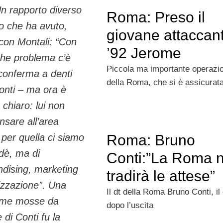
Un rapporto diverso
Roma: Preso il
o che ha avuto,
giovane attaccan
 con Montali:
“Con
’92 Jerome
che problema c’è
Piccola ma importante operazi
conferma a denti
della Roma, che si è assicurat
Conti –
ma ora è
ù chiaro: lui non
nsare all’area
Roma: Bruno
 per quella ci siamo
dè, ma di
Conti:”La Roma 
dising, marketing
tradirà le attese”
izzazione”
. Una
Il dt della Roma Bruno Conti, il
rime mosse da
dopo l’uscita
e di Conti fu la