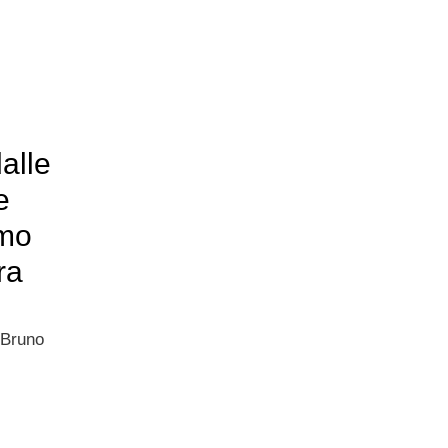
alle
e
amo
ra
, Bruno