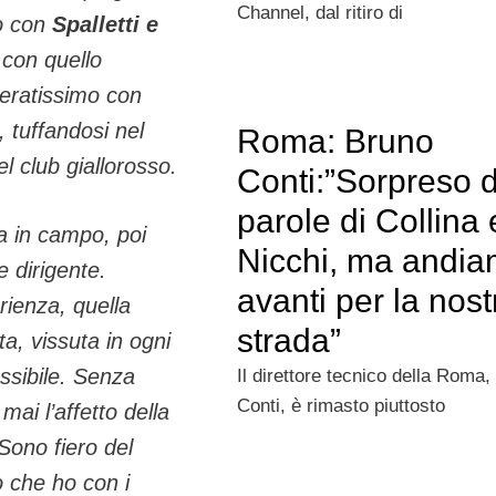
Channel, dal ritiro di
o con
Spalletti e
 con quello
ieratissimo con
, tuffandosi nel
Roma: Bruno
el club giallorosso.
Conti:”Sorpreso d
parole di Collina 
a in campo, poi
Nicchi, ma andi
e dirigente.
avanti per la nost
rienza, quella
strada”
a, vissuta in ogni
ssibile. Senza
Il direttore tecnico della Roma
Conti, è rimasto piuttosto
mai l’affetto della
Sono fiero del
 che ho con i