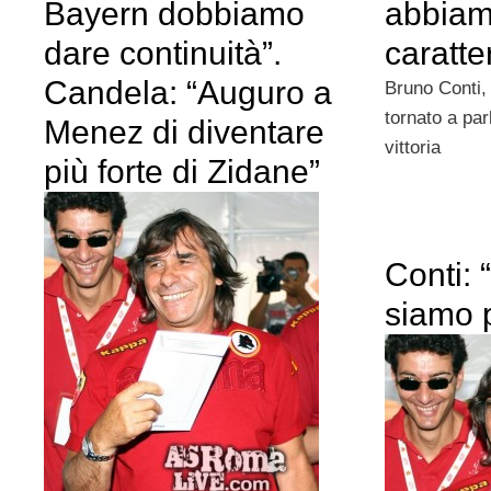
Bayern dobbiamo
abbiam
dare continuità”.
caratte
Candela: “Auguro a
Bruno Conti, 
tornato a par
Menez di diventare
vittoria
più forte di Zidane”
Conti:
siamo p