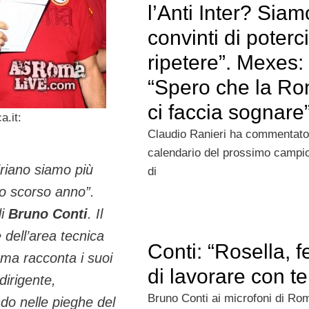
l’Anti Inter? Siam
convinti di poterci
ripetere”. Mexes:
“Spero che la R
ci faccia sognare
a.it:
Claudio Ranieri ha commentato 
calendario del prossimo campi
riano siamo più
di
llo scorso anno”
.
di
Bruno Conti
. Il
e dell’area tecnica
Conti: “Rosella, f
oma racconta i suoi
di lavorare con t
dirigente,
Bruno Conti ai microfoni di Ro
do nelle pieghe del