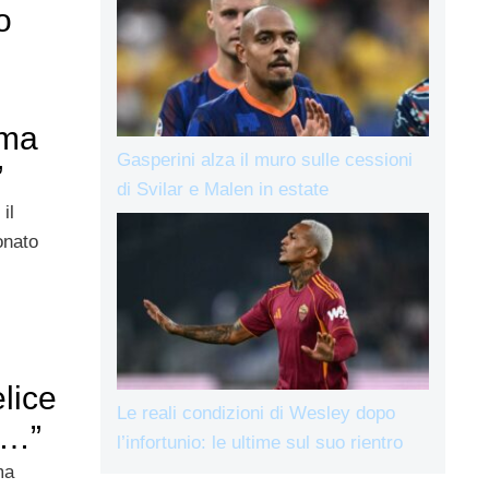
o
oma
Gasperini alza il muro sulle cessioni
”
di Svilar e Malen in estate
il
onato
elice
Le reali condizioni di Wesley dopo
e…”
l’infortunio: le ultime sul suo rientro
ma