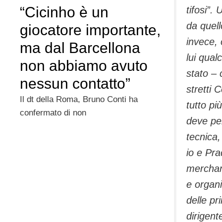
“Cicinho è un
tifosi”
. 
da quell
giocatore importante,
invece,
ma dal Barcellona
lui qual
non abbiamo avuto
stato
– 
nessun contatto”
stretti 
Il dt della Roma, Bruno Conti ha
tutto pi
confermato di non
deve pe
tecnica,
io e Pra
merchan
e organ
delle p
dirigent