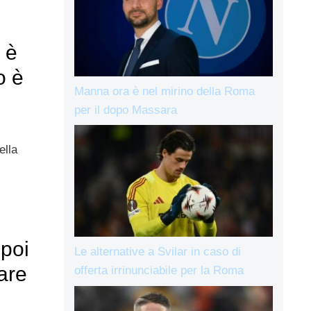
 è
o è
Manna ora è nel mirino della Roma
per il dopo Massara
ella
 poi
Le alternative a Svilar in caso di
are
offerta irrinunciabile per la Roma