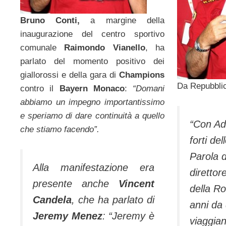
Bruno Conti,
a margine della
inaugurazione del centro sportivo
comunale
Raimondo Vianello
, ha
parlato del momento positivo dei
giallorossi e della gara di
Champions
Da Repubblic
contro il
Bayern Monaco
:
“Domani
abbiamo un impegno importantissimo
e speriamo di dare continuità a quello
“Con Ad
che stiamo facendo”.
forti de
Parola 
Alla manifestazione era
direttor
presente anche
Vincent
della R
Candela
, che ha parlato di
anni da 
Jeremy Menez
:
“Jeremy è
viaggian