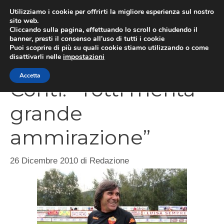
Vai
Utilizziamo i cookie per offrirti la migliore esperienza sul nostro
al
sito web.
Cliccando sulla pagina, effettuando lo scroll o chiudendo il
MEN
contenuto
banner, presti il consenso all’uso di tutti i cookie
Puoi scoprire di più su quali cookie stiamo utilizzando o come
disattivarli nelle
impostazioni
Accetta
Conti: “Totti merita
grande
ammirazione”
26 Dicembre 2010
di
Redazione