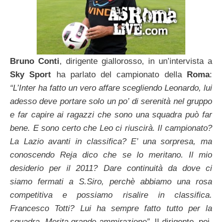
Bruno Conti
, dirigente giallorosso, in un’intervista a
Sky Sport
ha parlato del campionato della
Roma
:
“L’Inter ha fatto un vero affare scegliendo Leonardo, lui
adesso deve portare solo un po’ di serenità nel gruppo
e far capire ai ragazzi che sono una squadra può far
bene. E sono certo che Leo ci riuscirà. Il campionato?
La Lazio avanti in classifica? E’ una sorpresa, ma
conoscendo Reja dico che se lo meritano. Il mio
desiderio per il 2011? Dare continuità da dove ci
siamo fermati a S.Siro, perchè abbiamo una rosa
competitiva e possiamo risalire in classifica.
Francesco Totti? Lui ha sempre fatto tutto per la
squadra. Merita grande ammirazione”.
Il dirigente, poi,