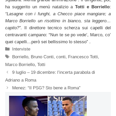
ha suggerito un menù natalizio a
Totti e Borriello
:
“Lasagne con i funghi, a Checco piace mangiare; a
Marco Borriello un risottino in bianco, sta leggero…
capito?”.
Il direttore tecnico scherza sui capelli del
centravanti campano: “Nun te se po vede’, Marco, co’
quei capelli…però sei bellissimo lo stesso” .
Categorie
Interviste
Tag
Borriello
,
Bruno Conti
,
conti
,
Francesco Totti
,
Marco Borriello
,
Totti
9 luglio – 19 dicembre: l’incerta parabola di
Adriano a Roma
Menez: “Il PSG? Sto bene a Roma”