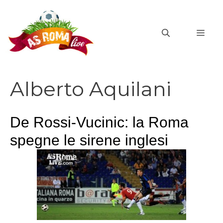
Vai
al
MEN
contenuto
Alberto Aquilani
De Rossi-Vucinic: la Roma
spegne le sirene inglesi