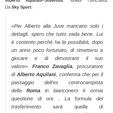
Alberto Aquilani
–
Juventus
: lunedì l’ufficialità.
Da
Sky Sport
:
«Per Alberto alla Juve mancano solo i
dettagli, spero che tutto vada bene. Lui
è contento perchè ha la possibiità, dopo
un anno poco fortunato, di rimettersi a
giocare e di dimostrare il suo
valore»
.
Franco Zavaglia
, procuratore
di
Alberto Aquilani
, conferma che per il
passaggio dell’ex centrocampista
della
Roma
in bianconero è ormai
questione di ore . La formula del
trasferimento sarà quella di