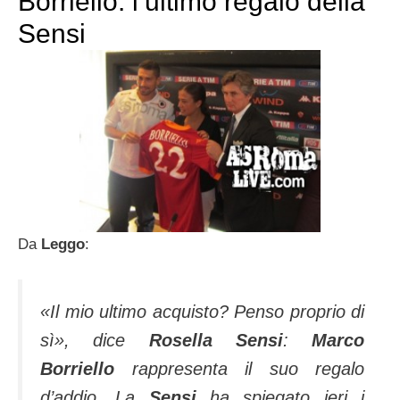
Borriello: l’ultimo regalo della
Sensi
Da
Leggo
:
«Il mio ultimo acquisto? Penso proprio di
sì», dice
Rosella Sensi
:
Marco
Borriello
rappresenta il suo regalo
d’addio. La
Sensi
ha spiegato ieri i