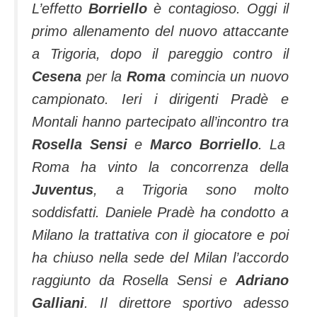
L’effetto
Borriello
è contagio­so. Oggi il
primo allenamento del nuovo attaccante
a Trigoria, dopo il pareggio contro il
Cesena
per la
Roma
comincia un nuovo
campionato. Ieri i dirigenti Pradè e
Montali hanno partecipato al­l’incontro tra
Rosella Sensi
e
Marco Borriello
. La
Roma ha vinto la concor­renza della
Juventus
, a Trigoria sono molto
soddisfatti. Daniele Pradè ha con­dotto a
Milano la trattativa con il gioca­tore e poi
ha chiuso nella sede del Milan l’accordo
raggiunto da Rosella Sen­si e
Adriano
Galliani
. Il di­rettore sportivo adesso