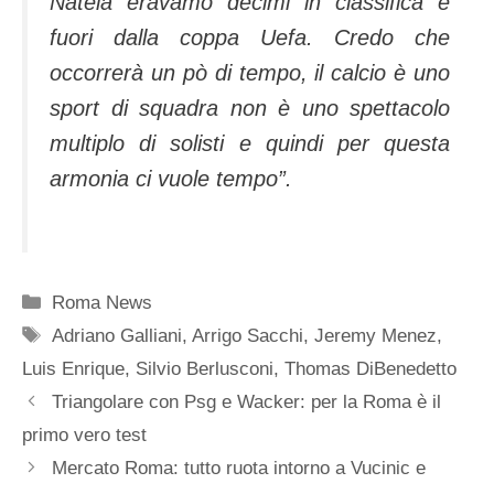
Natela eravamo decimi in classifica e
fuori dalla coppa Uefa. Credo che
occorrerà un pò di tempo, il calcio è uno
sport di squadra non è uno spettacolo
multiplo di solisti e quindi per questa
armonia ci vuole tempo”.
Categorie
Roma News
Tag
Adriano Galliani
,
Arrigo Sacchi
,
Jeremy Menez
,
Luis Enrique
,
Silvio Berlusconi
,
Thomas DiBenedetto
Triangolare con Psg e Wacker: per la Roma è il
primo vero test
Mercato Roma: tutto ruota intorno a Vucinic e