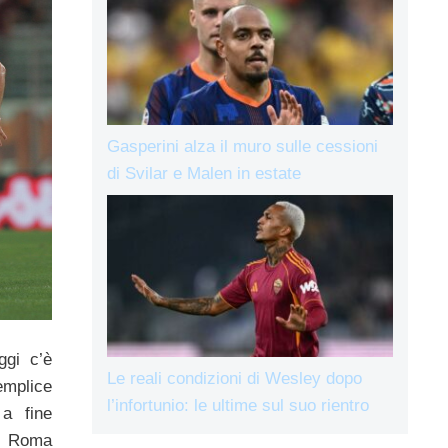
Gasperini alza il muro sulle cessioni
di Svilar e Malen in estate
ggi c’è
Le reali condizioni di Wesley dopo
mplice
l’infortunio: le ultime sul suo rientro
a fine
la Roma