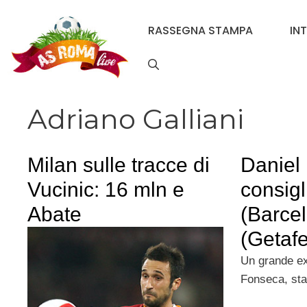
Vai
al
RASSEGNA STAMPA
IN
contenuto
Adriano Galliani
Milan sulle tracce di
Daniel
Vucinic: 16 mln e
consig
Abate
(Barcel
(Getafe
Un grande ex
Fonseca, sta