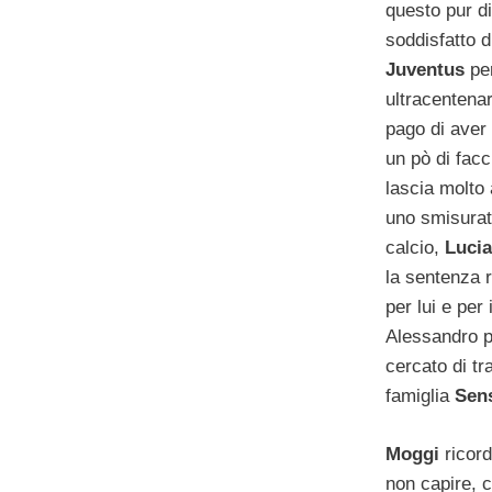
questo pur d
soddisfatto d
Juventus
pe
ultracentenar
pago di aver 
un pò di facc
lascia molto
uno smisurat
calcio,
Luci
la sentenza 
per lui e per
Alessandro p
cercato di tr
famiglia
Sen
Moggi
ricord
non capire,