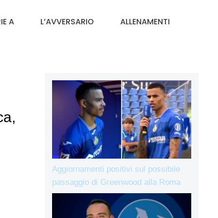
IE A
L’AVVERSARIO
ALLENAMENTI
ca,
Aggiornamenti positivi sul possibile
passaggio di Greenwood alla Roma