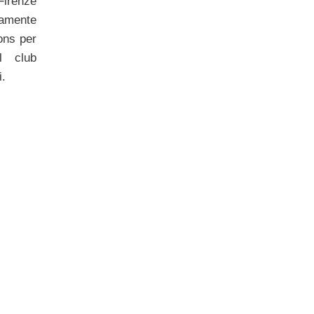
Firenze
vamente
ons per
il club
i.