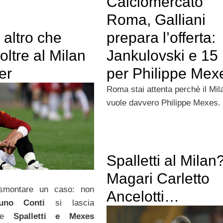
Calciomercato
Roma, Galliani
altro che
prepara l’offerta:
ltre al Milan
Jankulovski e 15
ter
per Philippe Mex
Roma stai attenta perchè il Mil
vuole davvero Philippe Mexes.
Spalletti al Milan
Magari Carletto
smontare un caso: non
Ancelotti…
runo Conti
si lascia
e
Spalletti e Mexes