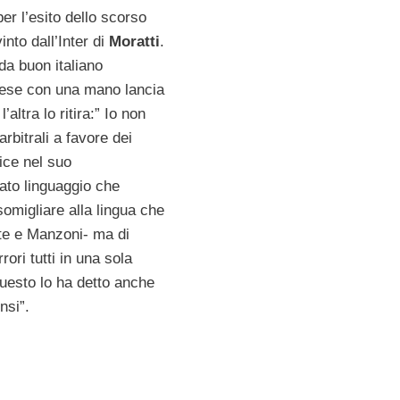
er l’esito dello scorso
nto dall’Inter di
Moratti
.
a buon italiano
ese con una mano lancia
l’altra lo ritira:” Io non
 arbitrali a favore dei
ice nel suo
to linguaggio che
omigliare alla lingua che
nte e Manzoni- ma di
rrori tutti in una sola
questo lo ha detto anche
nsi”.