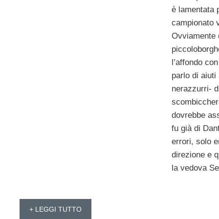
è lamentata p
campionato vi
Ovviamente d
piccoloborgh
l’affondo con 
parlo di aiuti
nerazzurri- d
scombicchera
dovrebbe ass
fu già di Da
errori, solo e
direzione e 
la vedova Se
+ LEGGI TUTTO