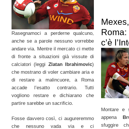
Mexes, 
Roma: o
Rasegnamoci a perderne qualcuno,
c’è l’In
anche se a parole nessuno vorrebbe
andare via. Mentre il mercato ci mette
di fronte a situazioni già vissute di
calciatori (leggi
Zlatan Ibrahimovic
)
che mostrano di voler cambiare aria e
di restare a malincuore, a Roma
accade l’esatto contrario. Tutti
vogliono restare e dichiarano che
partire sarebbe un sacrificio.
Montare e 
appena
B
Fosse davvero così, ci augureremmo
sfuggire ch
che nessuno vada via e ci