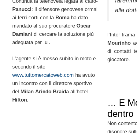
faremmo
Continua la telenovela legata al caso-
Panucci
: il difensore genovese ormai
alla dot
ai ferri corti con la
Roma
ha dato
mandato al suo procuratore
Oscar
Damiani
di cercare la soluzione più
l’Inter trama
adeguata per lui.
Mourinho
av
di contatti t
L’agente si è messo subito in moto e
giocatore.
secondo il sito
www.tuttomercatoweb.com
ha avuto
un incontro con il direttore sportivo
del
Milan
Ariedo Braida
all’hotel
Hilton
.
… E Mo
dentro
Non contento 
disonore sull