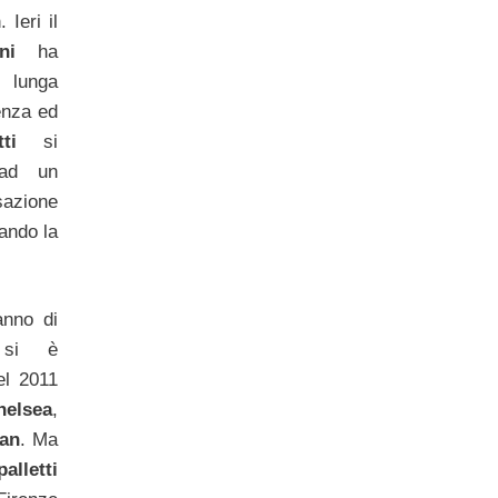
 Ieri il
ni
ha
 lunga
genza ed
otti
si
 ad un
sazione
vando la
anno di
o si è
el 2011
helsea
,
lan
. Ma
lletti