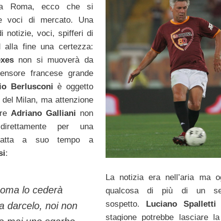
 a Roma, ecco che si
e voci di mercato. Una
i notizie, voci, spifferi di
d alla fine una certezza:
exes
non si muoverà da
fensore francese grande
io Berlusconi
è oggetto
o del Milan, ma attenzione
tre
Adriano Galliani
non
direttamente per una
fatta a suo tempo a
si
:
La notizia era nell’aria ma o
Roma lo cederà
qualcosa di più di un se
sospetto.
Luciano Spalletti
 a darcelo, noi non
stagione potrebbe lasciare 