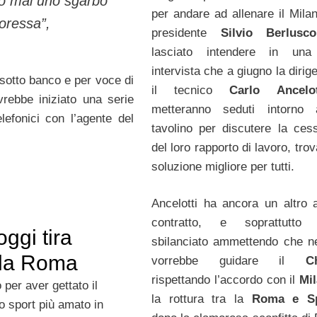
 mai uno sgarbo
per andare ad allenare il Milan.
toressa”,
presidente
Silvio Berlusco
lasciato intendere in una
intervista che a giugno la diri
 sotto banco e per voce di
il tecnico
Carlo Ancel
rebbe iniziato una serie
metteranno seduti intorno
elefonici con l’agente del
tavolino per discutere la ces
del loro rapporto di lavoro, tro
soluzione migliore per tutti.
Ancelotti ha ancora un altro 
contratto, e soprattutt
ggi tira
sbilanciato ammettendo che n
 la Roma
vorrebbe guidare il
C
rispettando l’accordo con il
Mi
per aver gettato il
la rottura tra la
Roma e Spa
o sport più amato in