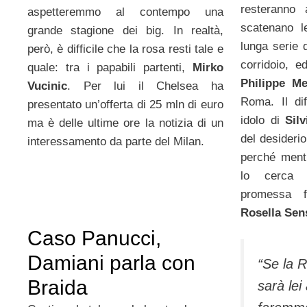
resteranno
aspetteremmo al contempo una
scatenano l
grande stagione dei big. In realtà,
lunga serie d
però, è difficile che la rosa resti tale e
corridoio, e
quale: tra i papabili partenti,
Mirko
Philippe M
Vucinic
. Per lui il Chelsea ha
Roma. Il di
presentato un’offerta di 25 mln di euro
idolo di
Silv
ma è delle ultime ore la notizia di un
del desideri
interessamento da parte del Milan.
perché men
lo cerca 
promessa 
Rosella Sen
Caso Panucci,
Damiani parla con
“Se la 
Braida
sarà lei