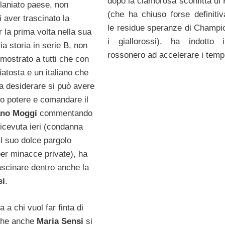
dopo la clamorosa sconfitta di 
ilaniato paese, non
(che ha chiuso forse definiti
i aver trascinato la
le residue speranze di Champi
r la prima volta nella sua
i giallorossi), ha indotto 
ia storia in serie B, non
rossonero ad accelerare i temp
mostrato a tutti che con
iatosta e un italiano che
 a desiderare si può avere
o potere e comandare il
ano Moggi
commentando
ricevuta ieri (condanna
 il suo dolce pargolo
er minacce private), ha
ascinare dentro anche la
si
.
a a chi vuol far finta di
 che anche
Maria Sensi
si