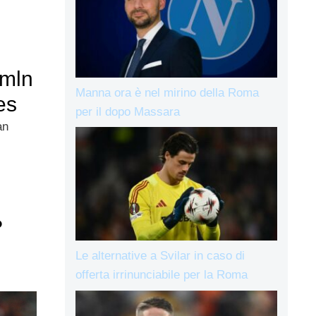
 mln
Manna ora è nel mirino della Roma
es
per il dopo Massara
an
?
Le alternative a Svilar in caso di
offerta irrinunciabile per la Roma