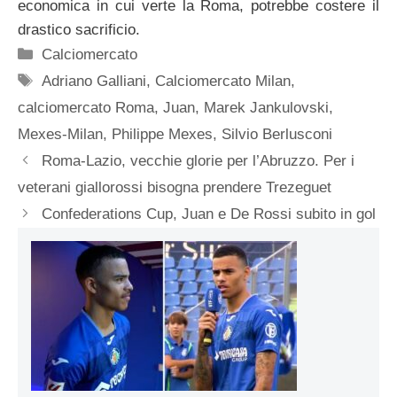
economica in cui verte la Roma, potrebbe costere il
drastico sacrificio.
Categorie
Calciomercato
Tag
Adriano Galliani
,
Calciomercato Milan
,
calciomercato Roma
,
Juan
,
Marek Jankulovski
,
Mexes-Milan
,
Philippe Mexes
,
Silvio Berlusconi
Roma-Lazio, vecchie glorie per l’Abruzzo. Per i
veterani giallorossi bisogna prendere Trezeguet
Confederations Cup, Juan e De Rossi subito in gol