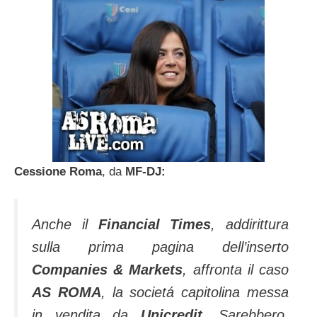
Cessione Roma
, da
MF-DJ:
Anche il
Financial Times
, addirittura
sulla prima pagina dell’inserto
Companies & Markets
, affronta il caso
AS ROMA
, la societá capitolina messa
in vendita da
Unicredit
. Sarebbero,