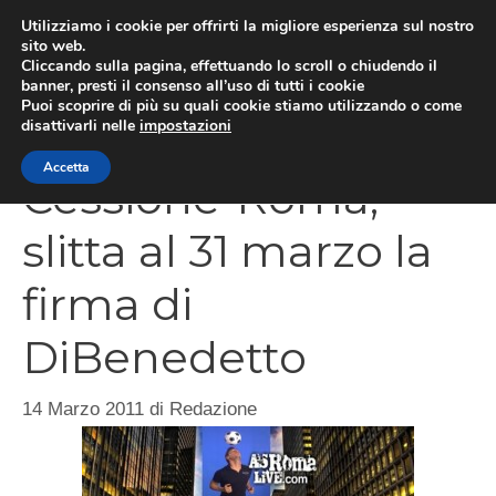
Vai
Utilizziamo i cookie per offrirti la migliore esperienza sul nostro
al
sito web.
Cliccando sulla pagina, effettuando lo scroll o chiudendo il
MEN
contenuto
banner, presti il consenso all’uso di tutti i cookie
Puoi scoprire di più su quali cookie stiamo utilizzando o come
disattivarli nelle
impostazioni
Accetta
Cessione-Roma,
slitta al 31 marzo la
firma di
DiBenedetto
14 Marzo 2011
di
Redazione