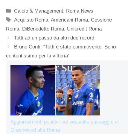
Categorie
Calcio & Management
,
Roma News
Tag
Acquisto Roma
,
Americani Roma
,
Cessione
Roma
,
DiBenedetto Roma
,
Unicredit Roma
Totti ad un passo da altri due record
Bruno Conti: “Totti è stato commovente. Sono
contentissimo per la vittoria”
Aggiornamenti positivi sul possibile passaggio di
Greenwood alla Roma