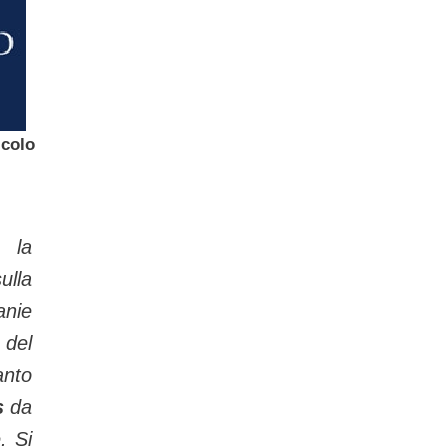
icolo
a la
ulla
anie
 del
anto
s
da
. Si