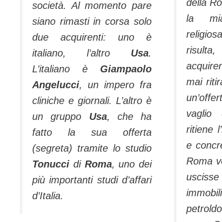
della R
società. Al momento pare
la mi
siano rimasti in corsa solo
religios
due acquirenti: uno è
risul
italiano, l’altro
Usa
.
acquir
L’italiano è
Giampaolo
mai riti
Angelucci
, un impero fra
un’off
cliniche e giornali. L’altro è
vaglio 
un gruppo
Usa
, che ha
ritiene 
fatto la sua offerta
e concre
(segreta) tramite lo studio
Roma vo
Tonucci
di
Roma
, uno dei
uscisse
più importanti studi d’affari
immob
d’Italia.
petro