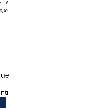
e il
ppo
due
nti