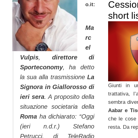
Cessio
o.it:
short li
Ma
rc
el
Vulpis
,
direttore di
Sporteconomy
, ha detto
la sua alla trasmissione
La
Giunti in u
Signora in Giallorosso di
trattativa, 
ieri sera
. A proposito della
sembra diven
situazione societaria della
Aabar e Tis
Roma
ha dichiarato:
“Oggi
che le cose 
(ieri n.d.r.) Stefano
resta. Da rep
Petrucci, di TeleRadio