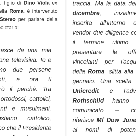
traccia. Ma la data d
a
, figlio di
Dino Viola
ex
ella
Roma
, è intervenuto
dicembre
, inizialme
Stereo
per parlare della
inserita all’interno d
cietaria:
vendor due diligence 
il termine ultimo 
 nasce da una mia
presentare le offe
one televisiva. Io e
vincolanti per l’acqu
amo due persone
della
Roma
, slitta alla
igenti, e ora ti
gennaio. Una scelta
rò il perchè. Tra
Unicredit
e l’advi
 ortodossi, cattolici,
Rothschild
hanno 
anti e musulmani,
comunicato – c
stiano cattolico,
riferisce
Mf Dow Jon
co che il Presidente
ai nomi di potenzi