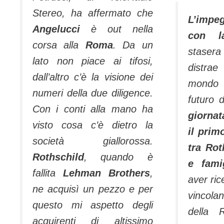
Stereo, ha affermato che
L’imp
Angelucci
è out nella
con la
corsa alla
Roma
. Da un
stasera
lato non piace ai tifosi,
distrae
dall’altro c’è la visione dei
mondo 
numeri della due diligence.
futuro 
Con i conti alla mano ha
giornat
visto cosa c’è dietro la
il prim
società giallorossa.
tra Rot
Rothschild
, quando è
e fami
fallita
Lehman Brothers
,
aver ric
ne acquisì un pezzo e per
vincola
questo mi aspetto degli
della 
acquirenti di altissimo