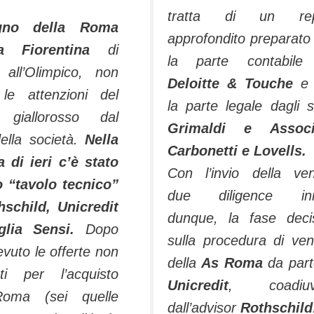
tratta di un rep
egno della Roma
approfondito preparato
 Fiorentina
di
la parte contabile
 all’Olimpico, non
Deloitte & Touche
e
 le attenzioni del
la parte legale dagli s
giallorosso dal
Grimaldi e Associa
della società.
Nella
Carbonetti e Lovells.
a di ieri c’è stato
Con l’invio della ve
o “tavolo tecnico”
due diligence iniz
hschild, Unicredit
dunque, la fase deci
glia Sensi.
Dopo
sulla procedura di ven
evuto le offerte non
della
As Roma
da part
nti per l’acquisto
Unicredit
, coadiuv
Roma (sei quelle
dall’advisor
Rothschild