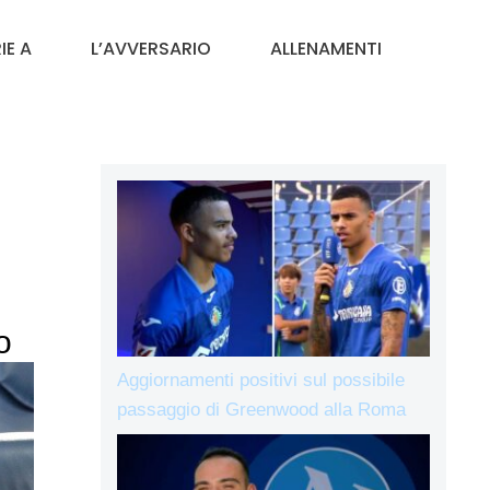
IE A
L’AVVERSARIO
ALLENAMENTI
o
Aggiornamenti positivi sul possibile
passaggio di Greenwood alla Roma