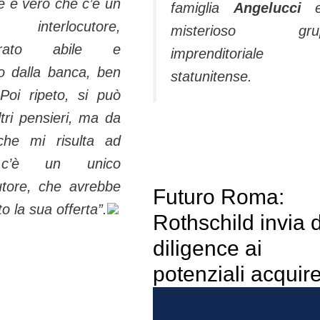
e è vero che c’è un
famiglia
Angelucci
 interlocutore,
misterioso gru
derato abile e
imprenditoriale
to dalla banca, ben
statunitense.
Poi ripeto, si può
tri pensieri, ma da
che mi risulta ad
c’è un unico
cutore, che avrebbe
Futuro Roma:
to la sua offerta”.
Rothschild invia 
diligence ai
potenziali acquire