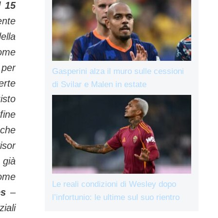
el
15
nte
ella
come
per
Gasperini alza il muro sulle cessioni
rte
di Svilar e Malen in estate
isto
 fine
 che
sor
già
ome
Le reali condizioni di Wesley dopo
es
–
l’infortunio: le ultime sul suo rientro
ali