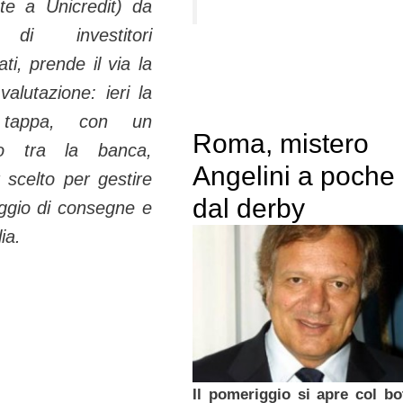
te a Unicredit) da
 di investitori
ati, prende il via la
valutazione: ieri la
 tappa, con un
Roma, mistero
uio tra la banca,
Angelini a poche
r scelto per gestire
dal derby
aggio di consegne e
ia.
Il pomeriggio si apre col b