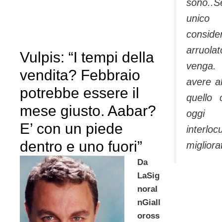
sono..S
unico
consi
arruola
Vulpis: “I tempi della
venga. 
vendita? Febbraio
avere al
potrebbe essere il
quello 
mese giusto. Aabar?
oggi 
E’ con un piede
interlo
dentro e uno fuori”
migliora
Da
LaSig
noraI
nGiall
oross