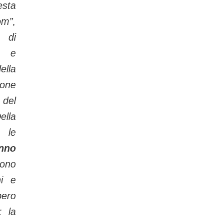
esta
om”,
 di
o e
lla
ione
 del
ella
 le
nno
sono
ni e
bero
: la