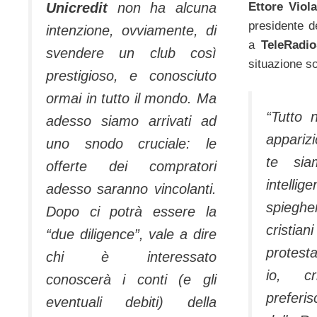
Unicredit
non ha alcuna
Ettore Viol
presidente d
intenzione, ovviamente, di
a
TeleRadio
svendere un club così
situazione so
prestigioso, e conosciuto
ormai in tutto il mondo. Ma
“Tutto
adesso siamo arrivati ad
apparizi
uno snodo cruciale: le
te si
offerte dei compratori
intell
adesso saranno vincolanti.
spieghe
Dopo ci potrà essere la
cristiani
“due diligence”, vale a dire
protest
chi è interessato
io, cri
conoscerà i conti (e gli
preferis
eventuali debiti) della