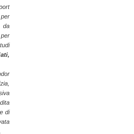
ort
 per
 da
 per
tudi
ti,
ndor
ia,
siva
dita
e di
ata
.