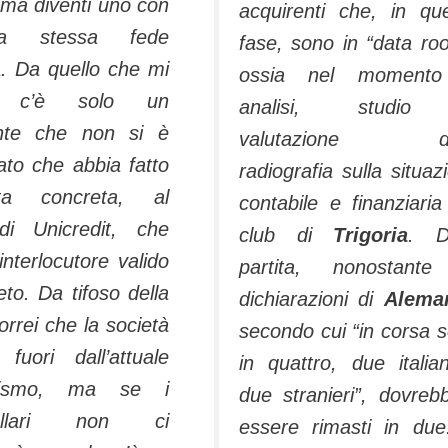
oma diventi uno con
acquirenti che, in qu
a stessa fede
fase, sono in “data ro
a. Da quello che mi
ossia nel momento
ta, c’è solo un
analisi, studi
ente che non si è
valutazione de
rato che abbia fatto
radiografia sulla situaz
erta concreta, al
contabile e finanziaria
di Unicredit, che
club di
Trigoria
. D
l’interlocutore valido
partita, nonostante
to. Da tifoso della
dichiarazioni di
Alema
rrei che la società
secondo cui “in corsa 
 fuori dall’attuale
in quattro, due italia
ilismo, ma se i
due stranieri”, dovreb
ldollari non ci
essere rimasti in due