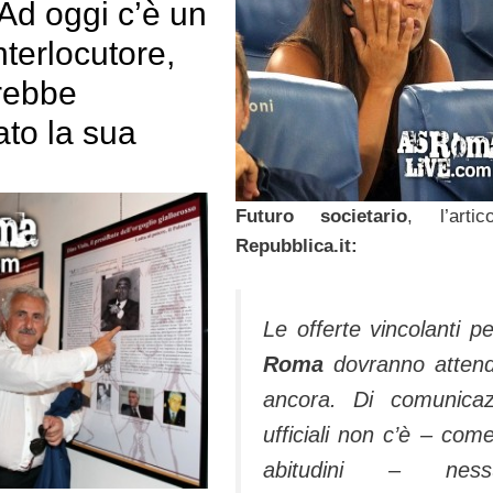
“Ad oggi c’è un
nterlocutore,
rebbe
ato la sua
Futuro societario
, l’arti
Repubblica.it:
Le offerte vincolanti pe
Roma
dovranno atten
ancora. Di comunicaz
ufficiali non c’è – com
abitudini – ness