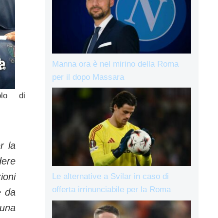
Manna ora è nel mirino della Roma
per il dopo Massara
colo di
r la
dere
ioni
Le alternative a Svilar in caso di
offerta irrinunciabile per la Roma
e da
una