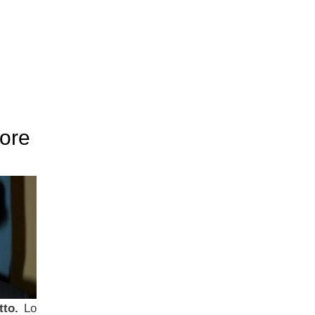
 ore
otto.
Lo