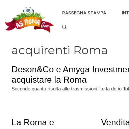
Vai
al
RASSEGNA STAMPA
IN
contenuto
acquirenti Roma
Deson&Co e Amyga Investmen
acquistare la Roma
Secondo quanto risulta alle trasmissioni “te la do io T
La Roma e
Vendit