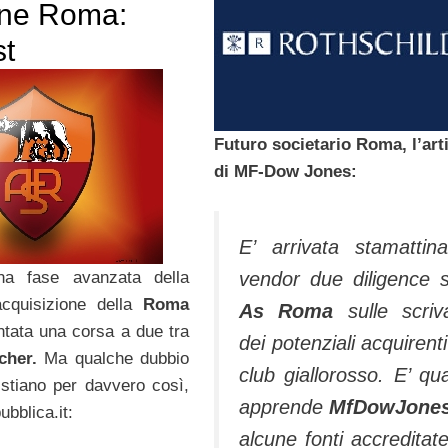
ne Roma:
st
Futuro societario Roma, l’art
di MF-Dow Jones:
E’ arrivata stamattin
vendor due diligence s
na fase avanzata della
l’acquisizione della
Roma
As Roma
sulle scriv
tata una corsa a due tra
dei potenziali acquirenti
cher.
Ma qualche dubbio
club giallorosso. E’ qu
stiano per davvero così,
apprende
MfDowJone
ubblica.it:
alcune fonti accreditate