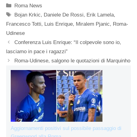
Categorie
Roma News
Tag
Bojan Krkic
,
Daniele De Rossi
,
Erik Lamela
,
Francesco Totti
,
Luis Enrique
,
Miralem Pjanic
,
Roma-
Udinese
Conferenza Luis Enrique: “Il colpevole sono io,
lasciamo in pace i ragazzi”
Roma-Udinese, salgono le quotazioni di Marquinho
Aggiornamenti positivi sul possibile passaggio di
Greenwood alla Roma