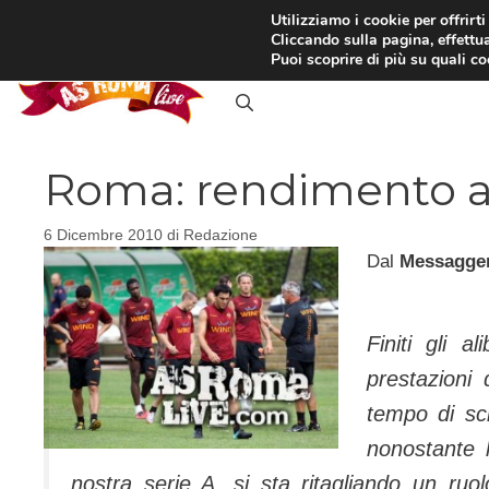
Vai
Utilizziamo i cookie per offrirt
Cliccando sulla pagina, effettua
al
RASSEGNA STAMPA
IN
Puoi scoprire di più su quali c
contenuto
Roma: rendimento a
6 Dicembre 2010
di
Redazione
Dal
Messagge
Finiti gli a
prestazioni 
tempo di sc
nonostante l
nostra serie A, si sta ritagliando un ru