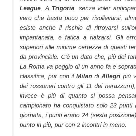
League
. A
Trigoria
, senza voler anticipa
vero che basta poco per risollevarsi, alm
esiste anche il rischio di ritrovarsi sull’
impantanata, e fatica a rialzarsi. Gli er
superiori alle minime certezze di questi te
da provinciale. C’è un dato che, più dei tanti
La Roma va peggio di un anno fa e soprat
classifica, pur con il
Milan
di
Allegri
più v
dei rossoneri contro gli 11 dei nerazzurr
invece è più di quanto si possa pensar
campionato ha conquistato solo 23 punti (
giornata, i punti erano 24 (sesta posizione).
punto in più, pur con 2 incontri in meno.