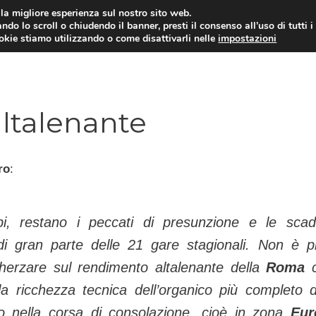
i la migliore esperienza sul nostro sito web.
ndo lo scroll o chiudendo il banner, presti il consenso all’uso di tutti i
TERVISTE
CALCIOMERCATO
CAMPIONATO SER
ookie stiamo utilizzando o come disattivarli nelle
impostazioni
ltalenante
ro
:
libi, restano i peccati di presunzione e le scad
di gran parte delle 21 gare stagionali. Non è pi
herzare sul rendimento altalenante della
Roma
a ricchezza tecnica dell’organico più completo d
olo nella corsa di consolazione, cioè in zona
Eur