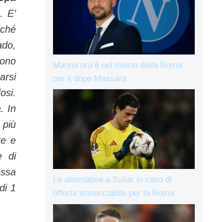
a.
E’
rché
ado,
sono
Manna ora è nel mirino della Roma
arsi
per il dopo Massara
osi.
. In
n più
te e
e di
essa
Le alternative a Svilar in caso di
di 1
offerta irrinunciabile per la Roma