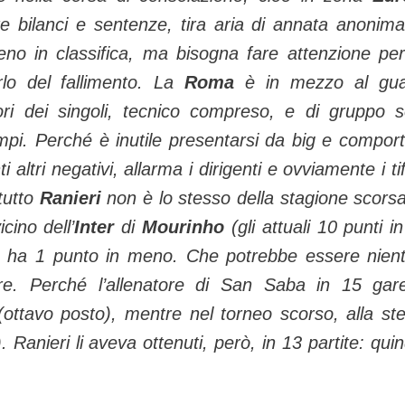
re bilanci e sentenze, tira aria di annata anonim
eno in classifica, ma bisogna fare attenzione pe
orlo del fallimento. La
Roma
è in mezzo al gu
rori dei singoli, tecnico compreso, e di gruppo 
mpi. Perché è inutile presentarsi da big e comport
 altri negativi, allarma i dirigenti e ovviamente i tif
tutto
Ranieri
non è lo stesso della stagione scorsa
icino dell’
Inter
di
Mourinho
(gli attuali 10 punti i
i), ha 1 punto in meno. Che potrebbe essere nien
e. Perché l’allenatore di San Saba in 15 gar
ottavo posto), mentre nel torneo scorso, alla st
 Ranieri li aveva ottenuti, però, in 13 partite: quin