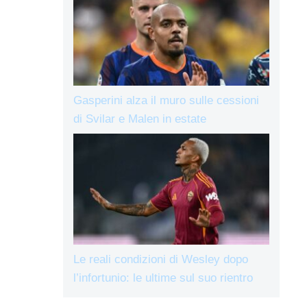
Gasperini alza il muro sulle cessioni
di Svilar e Malen in estate
Le reali condizioni di Wesley dopo
l’infortunio: le ultime sul suo rientro