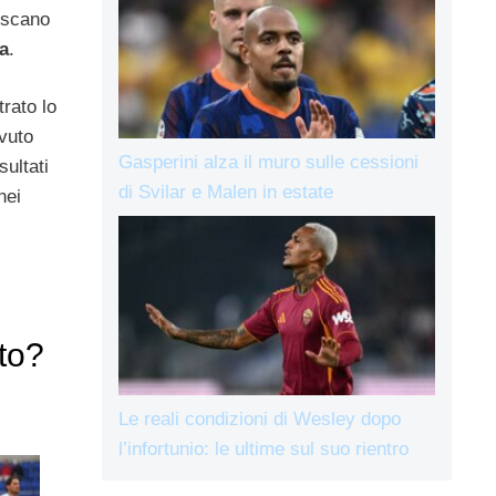
escano
a
.
rato lo
vuto
Gasperini alza il muro sulle cessioni
sultati
di Svilar e Malen in estate
nei
tto?
Le reali condizioni di Wesley dopo
l’infortunio: le ultime sul suo rientro