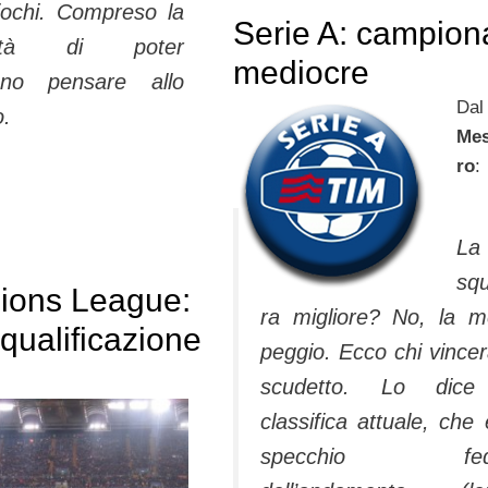
 giochi. Compreso la
Serie A: campion
ilità di po­ter
mediocre
eno pensare allo
Dal
o.
Me
ro
:
La
sq
ons League:
ra migliore? No, la 
qualificazione
peggio. Ecco chi vincer
scudetto. Lo dice
classifica attuale, che 
specchio fede