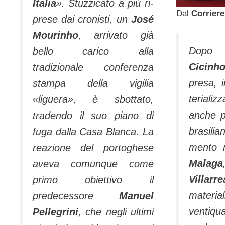
Italia
». Stuzzicato a più ri­
Dal
Corriere
prese dai cronisti, un
José
Mourinho
, arriva­to già
Dop
bello carico alla
Cicinh
tradizionale conferen­za
presa, i
stampa della vigilia
terializ
«liguera», è sbottato,
anche p
tradendo il suo piano di
brasili
fuga dalla Casa Blan­ca. La
mento 
reazione del portoghese
Malaga
aveva comun­que come
Villarre
primo obiettivo il
material
predecessore
Manuel
venti­qu
Pellegrini
, che negli ultimi