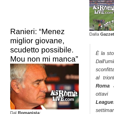
Ranieri: “Menez
Dalla
Gazzet
miglior giovane,
scudetto possibile.
È la sto
Mou non mi manca”
Dall’u
sconfit
al trio
Roma
otta
League
settim
Dal
Romanista
: