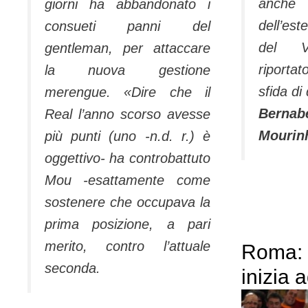
an­che 
giorni ha abbandonato i
del­l’es
consueti panni del
del Vi
gentleman, per attaccare
riporta
la nuova gestione
sfida di
merengue. «Dire che il
Berna­
Real l’anno scorso avesse
Mou­rin
più punti (uno -n.d. r.) è
oggettivo- ha controbat­tuto
Mou -esattamente come
sostenere che occupava la
prima posizione, a pari
merito, contro l’attuale
Roma: 
seconda.
inizia 