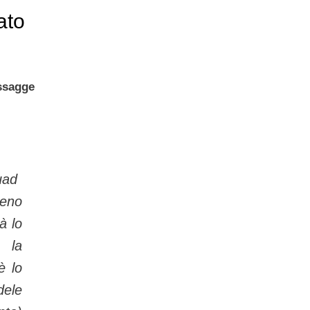
ato
ssagge
uad
meno
à lo
 la
è lo
le