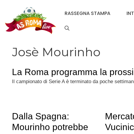
Vai
al
RASSEGNA STAMPA
IN
contenuto
Josè Mourinho
La Roma programma la prossi
Il campionato di Serie A è terminato da poche settiman
Dalla Spagna:
Mercat
Mourinho potrebbe
Vucini