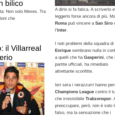
n bilico
A dirlo si fa fatica. A scriverlo e
ta: Non solo Mexes. Tra
leggerlo forse ancora di più. Ma
tioni che
Roma
può vincere a
San Siro
c
l’
Inter
.
I noti problemi della squadra di
 il Villarreal
Enrique
sembrano nulla in con
serio
a quelli che ha
Gasperini
, che 
partite ufficiali, ha rimediato
altrettante sconfitte.
Ieri sera i nerazzurri hanno per
Champions League
contro il tu
che irresistibile
Trabzonspor
. 
preoccupare, però, non è solo i
falso, ma la sensazione che i