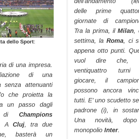
dell’andamento (len
delle prime quattor
giornate di campion
Tra la prima, il
Milan
, 
settima, la
Roma
, ci 
ta dello Sport
:
appena otto punti. Qu
vuol dire che, 
ria di una impresa.
ventiquattro turni
miliazione di una
giocare, il campion
ta senza attenuanti
possono ancora vinc
nfo che proietta la
tutti. E’ uno scudetto s
a un passo dagli
padrone (i), in sosta
vi di
Champions
Una novità, dopo
. A
Cluj
, tra due
monopolio
Inter
.
ane, basterà un