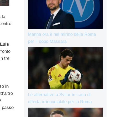
 la
ontro
Manna ora è nel mirino della Roma
per il dopo Massara
Luis
fronto
in tre
so in
tt’altro
Le alternative a Svilar in caso di
A
offerta irrinunciabile per la Roma
l passo