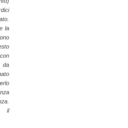
to)
dici
ato.
e la
sono
esto
con
 da
ato
erlo
enza
nza.
 il