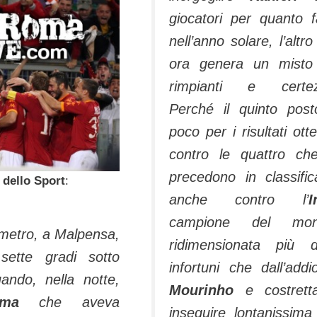
giocatori per quanto f
nell’anno solare, l’altro
ora genera un misto
rimpianti e certez
Perché il quinto pos
poco per i risultati otte
contro le quattro ch
precedono in classifi
 dello Sport
:
anche contro l’
I
campione del mon
ometro, a Malpensa,
ridimensionata più d
 sette gradi sotto
infortuni che dall’addi
ando, nel­la notte,
Mourinho
e costret
oma
che aveva
inseguire lontanissima