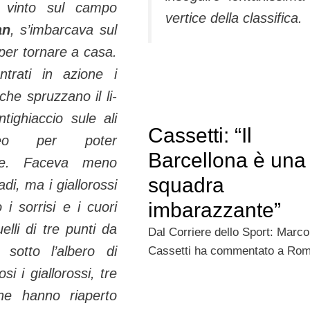
 vin­to sul campo
vertice della classifica.
an
, s’imbarcava sul
per tornare a casa.
tra­ti in azione i
he spruzzano il li­
tighiaccio sule ali
Cassetti: “Il
aereo per poter
Barcellona è una
are. Faceva meno
squadra
adi, ma i giallorossi
imbarazzante”
i sorrisi e i cuori
uelli di tre punti da
Dal Corriere dello Sport: Marco
e sotto l’albero di
Cassetti ha commentato a Ro
fosi i gial­lorossi, tre
he hanno riaperto