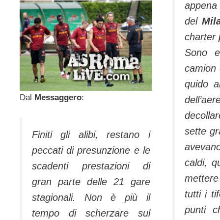
appena
del
Mil
charter 
Sono en
camion c
quido an
Dal
Messaggero
:
dell’
decoll
sette gr
Finiti gli alibi, restano i
avevano 
peccati di presunzione e le
caldi, q
scadenti prestazioni di
met­ter
gran parte delle 21 gare
tutti i ti
stagionali. Non è più il
punti c
tempo di scherzare sul