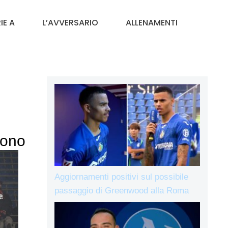
IE A
L’AVVERSARIO
ALLENAMENTI
dono
Aggiornamenti positivi sul possibile
passaggio di Greenwood alla Roma