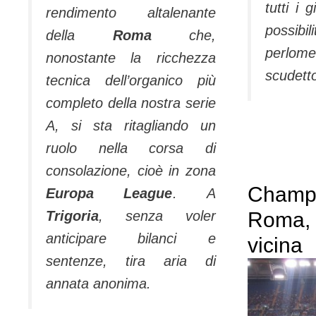
tut­ti i
rendimento altalenante
possib
della
Roma
che,
perlom
nonostante la ricchezza
scudett
tecnica dell’organico più
completo della nostra serie
A, si sta ritagliando un
ruolo nella corsa di
consolazione, cioè in zona
Champi
Europa League
. A
Trigoria
, senza voler
Roma, 
anticipare bilanci e
vicina
sentenze, tira aria di
annata anonima.