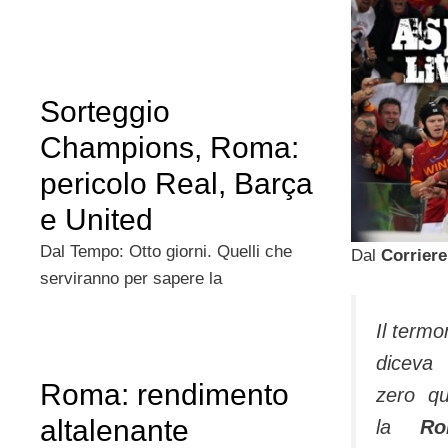
Sorteggio
Champions, Roma:
pericolo Real, Barça
e United
Dal Tempo: Otto giorni. Quelli che
Dal
Corriere
serviranno per sapere la
Il term
di­ceva
Roma: rendimento
zero qu
altalenante
la
R