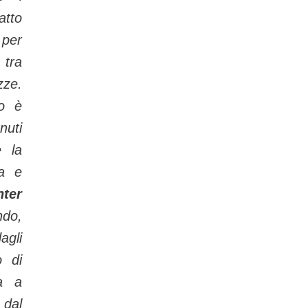
atto
 per
 tra
ze.
to è
nuti
e la
ca e
nter
do,
agli
o di
ta a
 dal