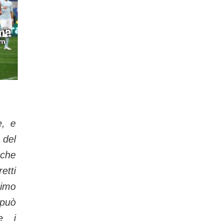
e, e
del
che
etti
rimo
 può
e i