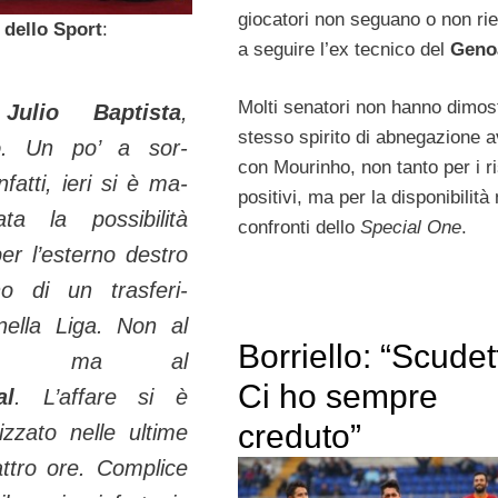
giocatori non seguano o non ri
 dello Sport
:
a seguire l’ex tecnico del
Geno
Molti senatori non hanno dimost
o
Julio Bapti­sta
,
stesso spirito di abnegazione a
o
. Un po’ a sor­
con Mourinho, non tanto per i ri
nfatti, ieri si è ma­
positivi, ma per la disponibilità 
zata la possibilità
confronti dello
Special One
.
er l’esterno destro
ano di un trasferi­
nella
Liga
. Non al
Borriello: “Scude
, ma al
Ci ho sempre
al
. L’affare si è
creduto”
iz­zato nelle ultime
attro ore. Complice