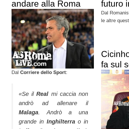
andare alla Roma
futuro i
Dal Romanis
le altre ques
Cicinho:
fa sul 
Dal
Corriere dello Sport
:
«Se il
Real
mi caccia non
andrò ad allenare il
Malaga
. Andrò a una
grande in
Inghilterra
o in