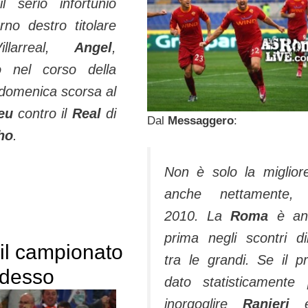
il serio infortunio
terno destro titolare
llarreal,
Angel
,
­to nel corso della
 domenica scorsa al
beu
contro il
Real
di
Dal
Messaggero
:
ho
.
Non è solo la miglior
anche nettamente, 
2010. La
Roma
è an
prima negli scontri dir
il campionato
tra le grandi. Se il p
adesso
dato statisticamente
inorgoglire
Ranieri