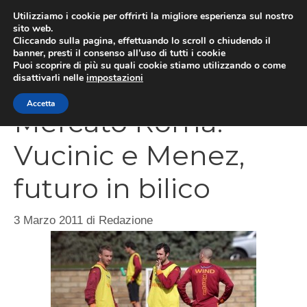
Vai
Utilizziamo i cookie per offrirti la migliore esperienza sul nostro
al
sito web.
Cliccando sulla pagina, effettuando lo scroll o chiudendo il
MEN
contenuto
banner, presti il consenso all’uso di tutti i cookie
Puoi scoprire di più su quali cookie stiamo utilizzando o come
disattivarli nelle
impostazioni
Accetta
Mercato Roma:
Vucinic e Menez,
futuro in bilico
3 Marzo 2011
di
Redazione