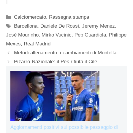
Categorie
Calciomercato
,
Rassegna stampa
Tag
Barcellona
,
Daniele De Rossi
,
Jeremy Menez
,
Josè Mourinho
,
Mirko Vucinic
,
Pep Guardiola
,
Philippe
Mexes
,
Real Madrid
Metodi allenamento: i cambiamenti di Montella
Pizarro-Nazionale: il Pek rifiuta il Cile
Aggiornamenti positivi sul possibile passaggio di