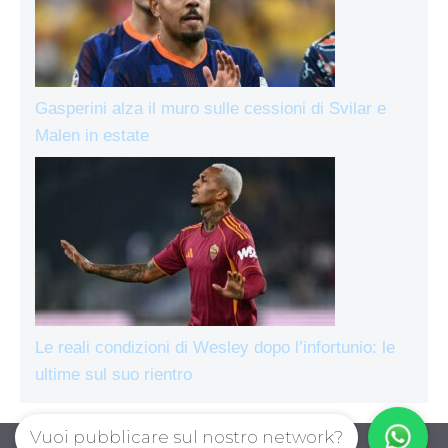
Gasperini alza il muro sulle cessioni di Svilar e
Malen in estate
Le reali condizioni di Wesley dopo l’infortunio: le
ultime sul suo rientro
Vuoi pubblicare sul nostro network?