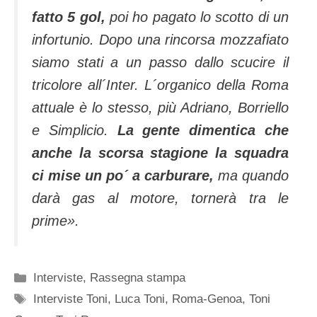
fatto 5 gol,
poi ho pagato lo scotto di un
infortunio. Dopo una rincorsa mozzafiato
siamo stati a un passo dallo scucire il
tricolore all´Inter. L´organico della Roma
attuale è lo stesso, più Adriano, Borriello
e Simplicio.
La gente dimentica che
anche la scorsa stagione la squadra
ci mise un po´ a carburare,
ma quando
darà gas al motore, tornerà tra le
prime».
Categorie
Interviste
,
Rassegna stampa
Tag
Interviste Toni
,
Luca Toni
,
Roma-Genoa
,
Toni