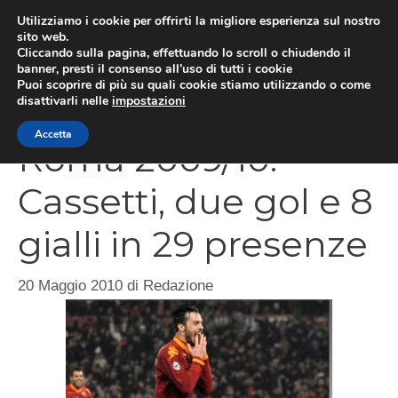
Vai
Utilizziamo i cookie per offrirti la migliore esperienza sul nostro
al
sito web.
Cliccando sulla pagina, effettuando lo scroll o chiudendo il
MEN
contenuto
banner, presti il consenso all’uso di tutti i cookie
Puoi scoprire di più su quali cookie stiamo utilizzando o come
disattivarli nelle
impostazioni
Accetta
Roma 2009/10:
Cassetti, due gol e 8
gialli in 29 presenze
20 Maggio 2010
di
Redazione