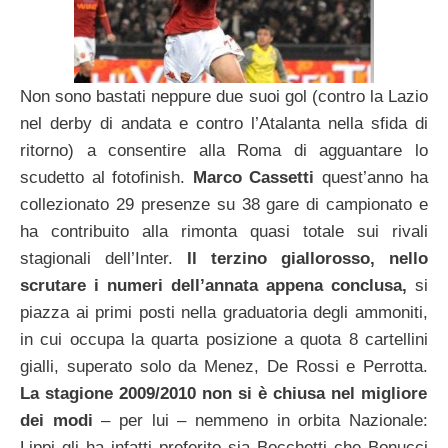
Non sono bastati neppure due suoi gol (contro la Lazio
nel derby di andata e contro l’Atalanta nella sfida di
ritorno) a consentire alla Roma di agguantare lo
scudetto al fotofinish.
Marco Cassetti
quest’anno ha
collezionato 29 presenze su 38 gare di campionato e
ha contribuito alla rimonta quasi totale sui rivali
stagionali dell’Inter.
Il terzino giallorosso, nello
scrutare i numeri dell’annata appena conclusa,
si
piazza ai primi posti nella graduatoria degli ammoniti,
in cui occupa la quarta posizione a quota 8 cartellini
gialli, superato solo da Menez, De Rossi e Perrotta.
La stagione 2009/2010 non si è chiusa nel migliore
dei modi
– per lui – nemmeno in orbita Nazionale:
Lippi gli ha infatti preferito sia Bocchetti che Bonucci