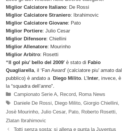
Miglior Calciatore Italiano
: De Rossi
Miglior Calciatore Straniero
: Ibrahimovic
Miglior Calciatore Giovane
: Pato
Miglior Portiere
: Julio Cesar
Miglior Difensore
: Chiellini
Miglior Allenatore
: Mourinho
Miglior Arbitro
: Rosetti
“Il gol piu’ bello del 2009′
è stato di
Fabio
Quagliarella
, il ‘Fan Award’ (calciatore piu’ amato dal
pubblico) è andato a
Diego Milito
. L’
Inter
, invece, è
la “squadra dell’anno”.
Categorie
Campionato Serie A
,
Record
,
Roma News
Tag
Daniele De Rossi
,
Diego Milito
,
Giorgio Chiellini
,
Josè Mourinho
,
Julio Cesar
,
Pato
,
Roberto Rosetti
,
Zlatan Ibrahimovic
Totti senza sosta: si allena e punta la Juventus