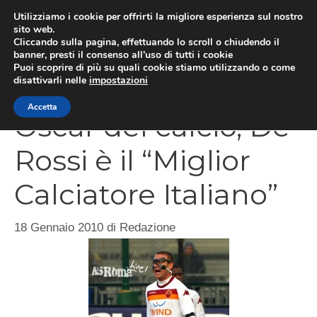
Vai
Utilizziamo i cookie per offrirti la migliore esperienza sul nostro
al
sito web.
Cliccando sulla pagina, effettuando lo scroll o chiudendo il
MEN
contenuto
banner, presti il consenso all’uso di tutti i cookie
Puoi scoprire di più su quali cookie stiamo utilizzando o come
disattivarli nelle
impostazioni
Accetta
Oscar del calcio, De
Rossi è il “Miglior
Calciatore Italiano”
18 Gennaio 2010
di
Redazione