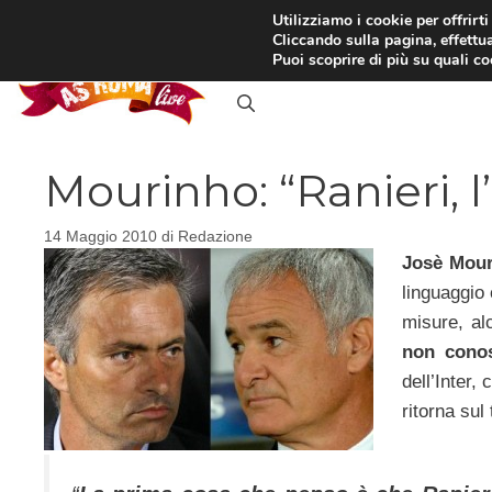
Vai
Utilizziamo i cookie per offrirt
Cliccando sulla pagina, effettua
al
RASSEGNA STAMPA
IN
Puoi scoprire di più su quali c
contenuto
Mourinho: “Ranieri, l’
14 Maggio 2010
di
Redazione
Josè Mour
linguaggio
misure, a
non cono
dell’Inter,
ritorna sul