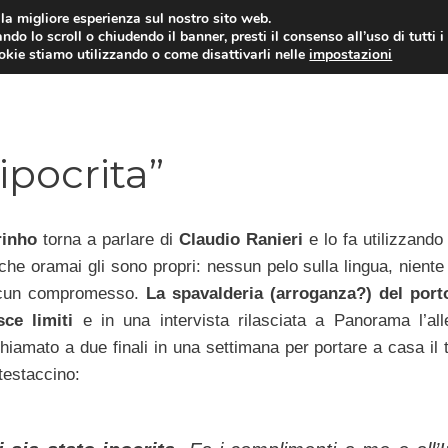
i la migliore esperienza sul nostro sito web.
ndo lo scroll o chiudendo il banner, presti il consenso all’uso di tutti i
TERVISTE
CALCIOMERCATO
CAMPIONATO SER
ookie stiamo utilizzando o come disattivarli nelle
impostazioni
ipocrita”
inho
torna a parlare di
Claudio Ranieri
e lo fa utilizzando
 che oramai gli sono propri: nessun pelo sulla lingua, nient
lcun compromesso.
La spavalderia (arroganza?) del por
sce limiti
e in una intervista rilasciata a Panorama l’all
 chiamato a due finali in una settimana per portare a casa il t
 testaccino: