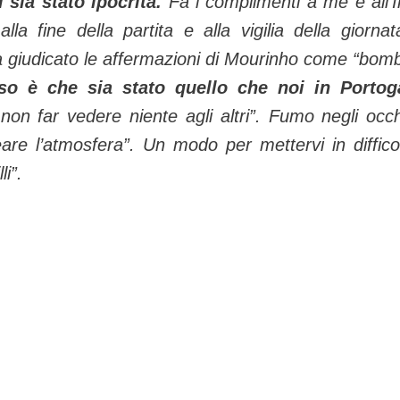
sia stato ipocrita.
Fa i complimenti a me e all’I
la fine della partita e alla vigilia della giornat
a giudicato le affermazioni di Mourinho come “bom
o è che sia stato quello che noi in Portog
non far vedere niente agli altri”. Fumo negli occh
reare l’atmosfera”. Un modo per mettervi in diffico
li”.