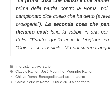
“
La prima cosa che penso è che Ranieri 
prima della partita contro la Roma, poi al
campionato dice quello che ha detto (avev
orologeria”).
La seconda cosa che pens
diciamo così:
lanci la sabbia in aria per 
Italia: “Esatto, quella cosa lì. Vogliono c
“Chissà, sì. Possibile. Ma noi siamo tranquil
Categorie
Interviste
,
L'avversario
Tag
Claudio Ranieri
,
Josè Mourinho
,
Mourinho-Ranieri
Chievo-Roma: Bentegodi quasi tutto esaurito
Calcio, Serie A: Roma, 2009 e 2010 a confronto