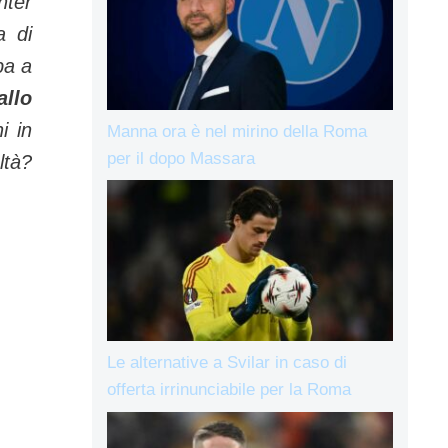
nter
a di
ba a
allo
i in
Manna ora è nel mirino della Roma
per il dopo Massara
ltà?
Le alternative a Svilar in caso di
offerta irrinunciabile per la Roma