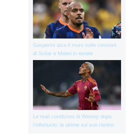
Gasperini alza il muro sulle cessioni
di Svilar e Malen in estate
Le reali condizioni di Wesley dopo
l’infortunio: le ultime sul suo rientro