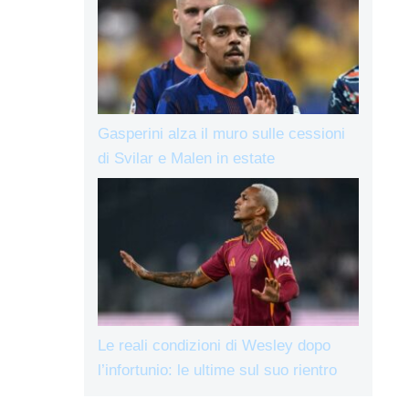
Gasperini alza il muro sulle cessioni
di Svilar e Malen in estate
Le reali condizioni di Wesley dopo
l’infortunio: le ultime sul suo rientro