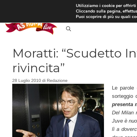
Vai
Utilizziamo i cookie per offrirt
Cliccando sulla pagina, effettua
al
RASSEGNA STAMPA
IN
Puoi scoprire di più su quali c
contenuto
Moratti: “Scudetto I
rivincita”
28 Luglio 2010
di
Redazione
Le parole
sorteggio 
presenta m
Del Milan 
Juve è nuo
lì a doverc