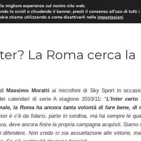
i la migliore esperienza sul nostro sito web.
ndo lo scroll o chiudendo il banner, presti il consenso all’uso di tutti i
TERVISTE
CALCIOMERCATO
CAMPIONATO SER
ookie stiamo utilizzando o come disattivarli nelle
impostazioni
nter? La Roma cerca la
 di
Massimo Moratti
ai microfoni di Sky Sport in occasi
dei calendari di serie A stagione 2010/11: “
L’Inter certo
ale, la Roma ha ancora tanta volontà di fare bene, di r
non è c’è da fidarsi, parte in sordina, ma ha sempre le qual
va, deve ancora finire la propria campagna acquisti. Siamo
i difendere. Non credo ci sia assuefazione alle vittorie, ma