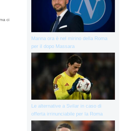
oma ci
Manna ora è nel mirino della Roma
per il dopo Massara
Le alternative a Svilar in caso di
offerta irrinunciabile per la Roma