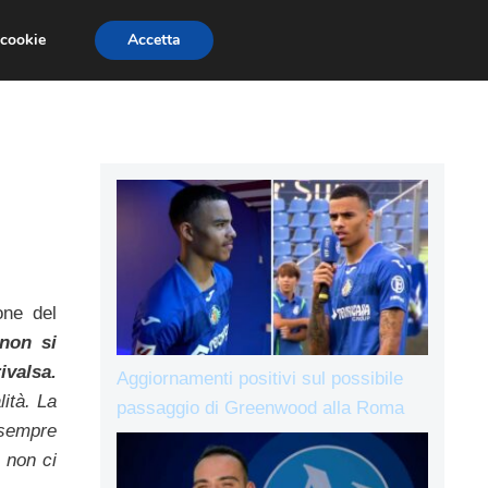
 cookie
Accetta
IE A
L’AVVERSARIO
ALLENAMENTI
one del
 non si
ivalsa.
Aggiornamenti positivi sul possibile
ità. La
passaggio di Greenwood alla Roma
 sempre
 non ci