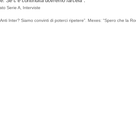
e. Se c’è continuità dovremo farcela
“.
e
to Serie A
,
Interviste
l’Anti Inter? Siamo convinti di poterci ripetere”. Mexes: “Spero che la R