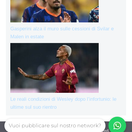
Gasperini alza il muro sulle cessioni di Svilar e
Malen in estate
Le reali condizioni di Wesley dopo l’infortunio: le
ultime sul suo rientro
Vuoi pubblicare sul nostro network?
AsRomaLive.com © 2026. All right reserverd.