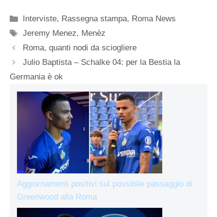
Categorie
Interviste
,
Rassegna stampa
,
Roma News
Tag
Jeremy Menez
,
Menèz
Roma, quanti nodi da sciogliere
Julio Baptista – Schalke 04: per la Bestia la
Germania è ok
Aggiornamenti positivi sul possibile passaggio di
Greenwood alla Roma