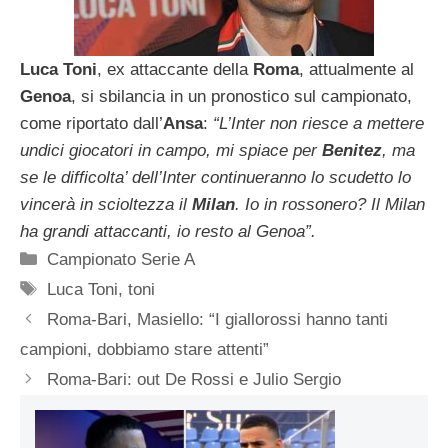
Luca Toni
, ex attaccante della
Roma
, attualmente al
Genoa
, si sbilancia in un pronostico sul campionato,
come riportato dall’
Ansa
:
“L’Inter non riesce a mettere
undici giocatori in campo, mi spiace per
Benitez
, ma
se le difficolta’ dell’Inter continueranno lo scudetto lo
vincerà in scioltezza il
Milan
. Io in rossonero? Il Milan
ha grandi attaccanti, io resto al Genoa”.
Categorie
Campionato Serie A
Tag
Luca Toni
,
toni
Roma-Bari, Masiello: “I giallorossi hanno tanti
campioni, dobbiamo stare attenti”
Roma-Bari: out De Rossi e Julio Sergio