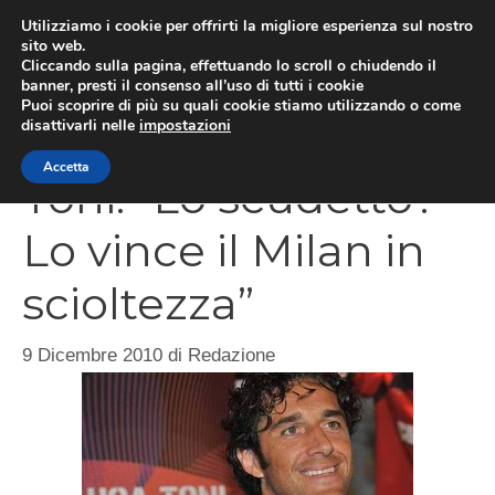
Vai
Utilizziamo i cookie per offrirti la migliore esperienza sul nostro
al
sito web.
Cliccando sulla pagina, effettuando lo scroll o chiudendo il
MEN
contenuto
banner, presti il consenso all’uso di tutti i cookie
Puoi scoprire di più su quali cookie stiamo utilizzando o come
disattivarli nelle
impostazioni
Accetta
Toni: “Lo scudetto?
Lo vince il Milan in
scioltezza”
9 Dicembre 2010
di
Redazione