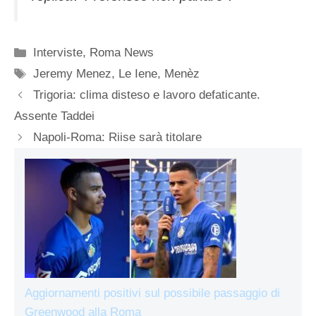
Categorie
Interviste
,
Roma News
Tag
Jeremy Menez
,
Le Iene
,
Menèz
Trigoria: clima disteso e lavoro defaticante.
Assente Taddei
Napoli-Roma: Riise sarà titolare
Aggiornamenti positivi sul possibile passaggio di
Greenwood alla Roma