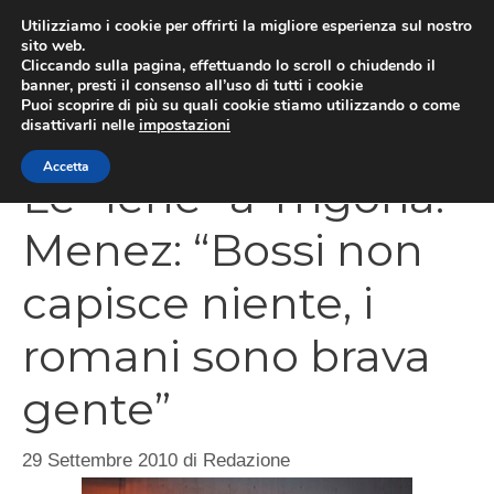
Vai
Utilizziamo i cookie per offrirti la migliore esperienza sul nostro
al
sito web.
Cliccando sulla pagina, effettuando lo scroll o chiudendo il
MEN
contenuto
banner, presti il consenso all’uso di tutti i cookie
Puoi scoprire di più su quali cookie stiamo utilizzando o come
disattivarli nelle
impostazioni
Accetta
Le “Iene” a Trigoria.
Menez: “Bossi non
capisce niente, i
romani sono brava
gente”
29 Settembre 2010
di
Redazione