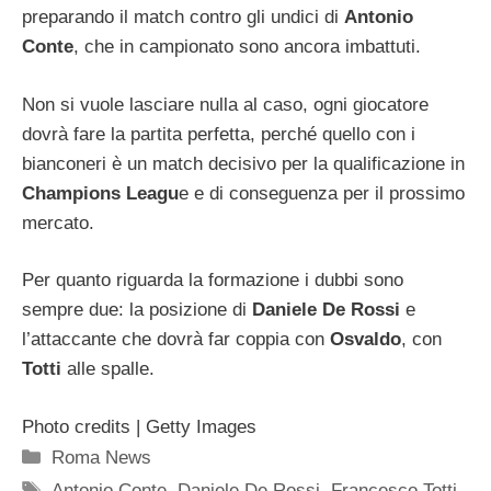
preparando il match contro gli undici di
Antonio
Conte
, che in campionato sono ancora imbattuti.
Non si vuole lasciare nulla al caso, ogni giocatore
dovrà fare la partita perfetta, perché quello con i
bianconeri è un match decisivo per la qualificazione in
Champions Leagu
e e di conseguenza per il prossimo
mercato.
Per quanto riguarda la formazione i dubbi sono
sempre due: la posizione di
Daniele De Rossi
e
l’attaccante che dovrà far coppia con
Osvaldo
, con
Totti
alle spalle.
Photo credits | Getty Images
Categorie
Roma News
Tag
Antonio Conte
,
Daniele De Rossi
,
Francesco Totti
,