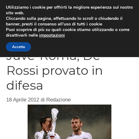
Vai
Utilizziamo i cookie per offrirti la migliore esperienza sul nostro
al
sito web.
Cliccando sulla pagina, effettuando lo scroll o chiudendo il
MEN
contenuto
banner, presti il consenso all’uso di tutti i cookie
Puoi scoprire di più su quali cookie stiamo utilizzando o come
disattivarli nelle
impostazioni
Accetta
Juve-Roma, De
Rossi provato in
difesa
18 Aprile 2012
di
Redazione