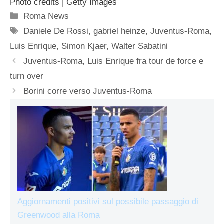
Photo credits | Getty Images
Categorie
Roma News
Tag
Daniele De Rossi
,
gabriel heinze
,
Juventus-Roma
,
Luis Enrique
,
Simon Kjaer
,
Walter Sabatini
Juventus-Roma, Luis Enrique fra tour de force e
turn over
Borini corre verso Juventus-Roma
Aggiornamenti positivi sul possibile passaggio di
Greenwood alla Roma