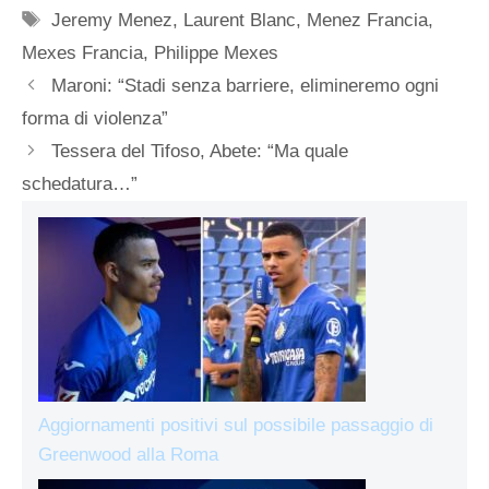
Tag
Jeremy Menez
,
Laurent Blanc
,
Menez Francia
,
Mexes Francia
,
Philippe Mexes
Maroni: “Stadi senza barriere, elimineremo ogni
forma di violenza”
Tessera del Tifoso, Abete: “Ma quale
schedatura…”
Aggiornamenti positivi sul possibile passaggio di
Greenwood alla Roma