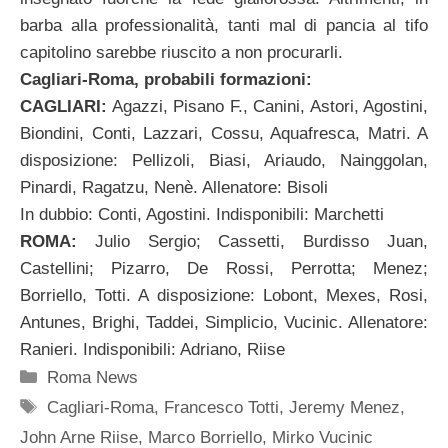
barba alla professionalità, tanti mal di pancia al tifo
capitolino sarebbe riuscito a non procurarli.
Cagliari-Roma, probabili formazioni:
CAGLIARI:
Agazzi, Pisano F., Canini, Astori, Agostini,
Biondini, Conti, Lazzari, Cossu, Aquafresca, Matri. A
disposizione: Pellizoli, Biasi, Ariaudo, Nainggolan,
Pinardi, Ragatzu, Nenè. Allenatore: Bisoli
In dubbio: Conti, Agostini. Indisponibili: Marchetti
ROMA:
Julio Sergio; Cassetti, Burdisso Juan,
Castellini; Pizarro, De Rossi, Perrotta; Menez;
Borriello, Totti. A disposizione: Lobont, Mexes, Rosi,
Antunes, Brighi, Taddei, Simplicio, Vucinic. Allenatore:
Ranieri. Indisponibili: Adriano, Riise
Categorie
Roma News
Tag
Cagliari-Roma
,
Francesco Totti
,
Jeremy Menez
,
John Arne Riise
,
Marco Borriello
,
Mirko Vucinic