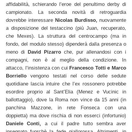
affidabilità, schierando l’eroe del penultimo derby di
campionato. La seconda novità di retroguardia
dovrebbe interessare
Nicolas Burdisso,
nuovamente
a disposizione del testaccino (più Juan, recuperato,
che Mexes). La struttura del centrocampo (ma in
fondo, del modulo stesso) dipenderà dalla presenza o
meno di
David Pizarro
che, pur allenandosi con i
compagni, non è al meglio della condizione. In
attacco, l’insistenza con cui
Francesco Totti e Marco
Borriello
vengono testati nel corso delle sedute
quotidiane lascia intuire che l’ex rossonero potrebbe
esordire proprio al Sant’Elia (Menez e Vucinic in
ballottaggio), dove la Roma non vince da 15 anni (in
panchina Mazzone, in rete Fonseca con una
doppietta) ma dove rischia di non esserci (infortunio)
Daniele Conti,
a cui il padre tutto sembra aver
insegnato fuorchè la fede giallorossa. Altrimenti, in