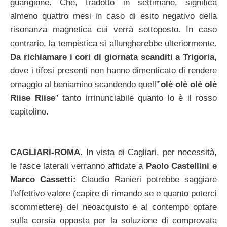
guarigione. Che, tradotto in settimane, significa
almeno quattro mesi in caso di esito negativo della
risonanza magnetica cui verrà sottoposto. In caso
contrario, la tempistica si allungherebbe ulteriormente.
Da richiamare i cori di giornata scanditi a Trigoria
,
dove i tifosi presenti non hanno dimenticato di rendere
omaggio al beniamino scandendo quell'”
olè olè olè olè
Riise Riise
” tanto irrinunciabile quanto lo è il rosso
capitolino.
CAGLIARI-ROMA.
In vista di Cagliari, per necessità,
le fasce laterali verranno affidate a
Paolo Castellini e
Marco Cassetti:
Claudio Ranieri potrebbe saggiare
l’effettivo valore (capire di rimando se e quanto poterci
scommettere) del neoacquisto e al contempo optare
sulla corsia opposta per la soluzione di comprovata